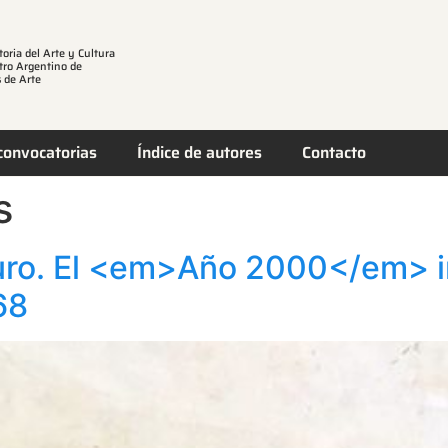
toria del Arte y Cultura
tro Argentino de
 de Arte
convocatorias
Índice de autores
Contacto
s
turo. El <em>Año 2000</em> 
68