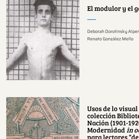
El modulor y el g
Deborah Dorotinsky Alper
Ver más sobre este
Renato González Mello
tema.
Usos de lo visual
colección Bibliot
Nación (1901-192
Modernidad
in o
Ver más sobre este
para lectores “de