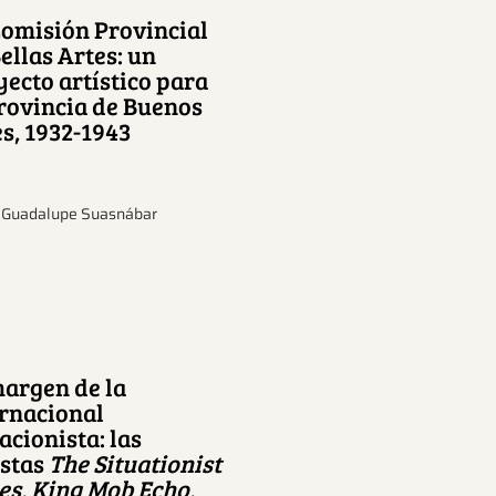
Comisión Provincial
ellas Artes: un
ecto artístico para
Provincia de Buenos
s, 1932-1943
 Guadalupe Suasnábar
margen de la
ernacional
acionista: las
istas
The Situationist
es, King Mob Echo,