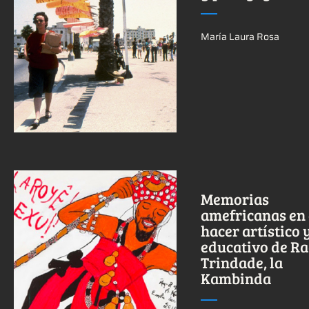
Ver más sobre este
María Laura Rosa
tema.
Memorias
amefricanas en 
hacer artístico 
educativo de Ra
Ver más sobre este
Trindade, la
tema.
Kambinda