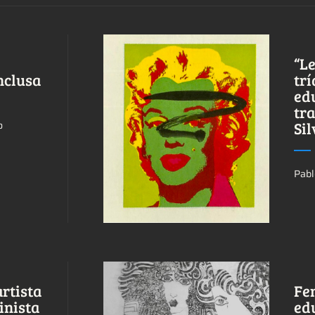
“Le
nclusa
trí
ed
tr
Ver más sobre este
Sil
o
tema.
Pabl
rtista
Fe
inista
ed