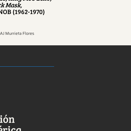
ck Mask,
.NOB (1962-1970)
AJ Murrieta Flores
ción
érica