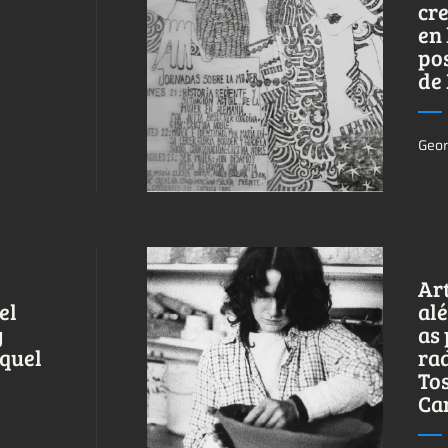
cre
en 
Ver más sobre este
pos
tema.
de
Geor
Ar
el
al
y
as
quel
rad
Ver más sobre este
Tos
tema.
Ca