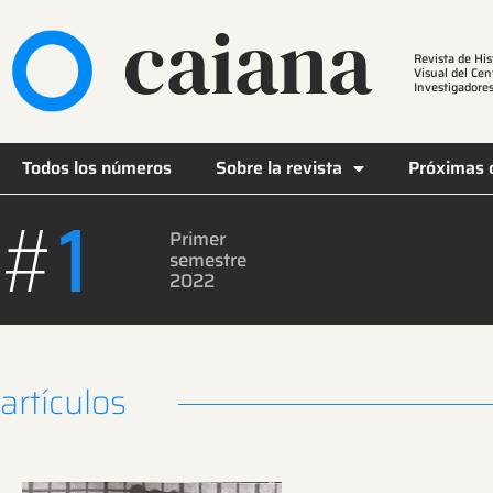
caiana
Revista de His
Visual del Cen
Investigadores
Todos los números
Sobre la revista
Próximas 
#
1
Primer
semestre
2022
artículos