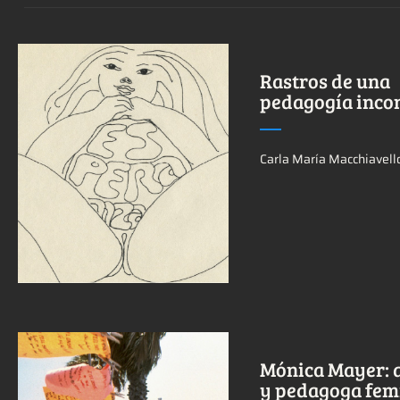
Rastros de una
pedagogía inco
Ver más sobre este
Carla María Macchiavell
tema.
Mónica Mayer: a
y pedagoga fem