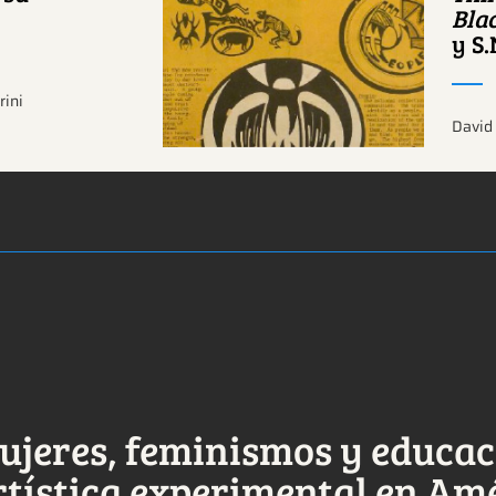
tema.
Bla
y S
rini
David 
ujeres, feminismos y educa
rtística experimental en Am