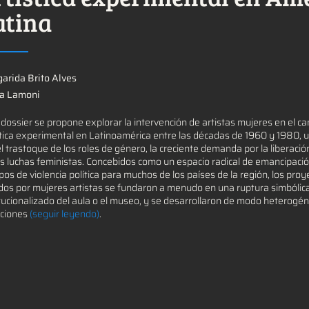
atina
arida Brito Alves
ia Lamoni
 dossier se propone explorar la intervención de artistas mujeres en el c
stica experimental en Latinoamérica entre las décadas de 1960 y 1980, 
el trastoque de los roles de género, la creciente demanda por la liberació
as luchas feministas. Concebidos como un espacio radical de emancipación
pos de violencia política para muchos de los países de la región, los pr
dos por mujeres artistas se fundaron a menudo en una ruptura simbólica
itucionalizado del aula o el museo, y se desarrollaron de modo heterogé
cciones
(seguir leyendo)
.