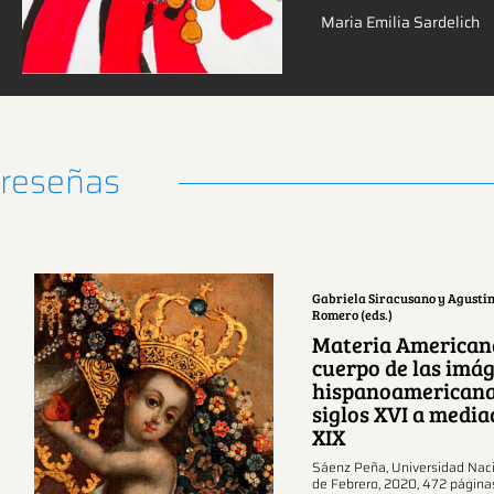
Maria Emilia Sardelich
reseñas
Gabriela Siracusano y Agusti
Romero (eds.)
Materia Americana
cuerpo de las imá
hispanoamericana
Ver más sobre este
siglos XVI a media
XIX
tema.
Sáenz Peña, Universidad Naci
de Febrero, 2020, 472 página