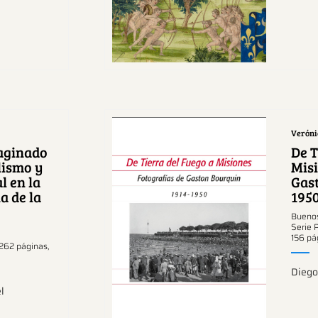
Verónic
maginado
De T
lismo y
Misi
l en la
Gas
a de la
195
Ver más sobre este
Buenos
tema.
Serie 
156 pá
 262 páginas,
Diego
l