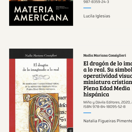
987-8359-24-3
Lucila Iglesias
Nadia Mariana Consiglieri
El dragón de lo i
a lo real. Su simbo
operatividad visua
miniatura cristian
Ver más sobre este
Plena Edad Media
tema.
hispánica
Miño y Dávila Editores, 2020,
ISBN 978-84-18095-52-8
Natalia Figueiras Pimente