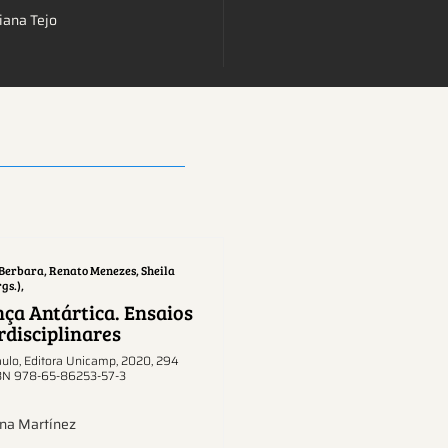
tiana Tejo
Berbara, Renato Menezes, Sheila
gs.),
ça Antártica. Ensaios
rdisciplinares
ulo, Editora Unicamp, 2020, 294
SBN 978-65-86253-57-3
ina Martínez