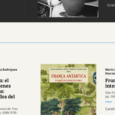
Cris
na Rodríguez
Maria 
Hue (or
: el
Fran
genes
inte
s:
São Pa
dos del
Ver más sobre este
pp., I
tema.
Carol
onal de Tres
s. ISBN 978-