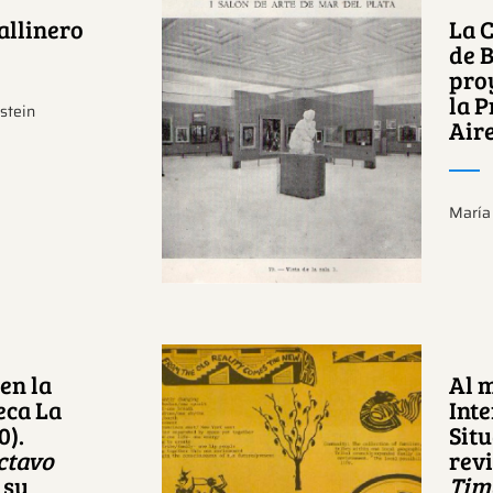
allinero
La 
de B
proy
la 
stein
Ver más sobre este
Aire
tema.
María
 en la
Al 
eca La
Int
0).
Situ
ctavo
rev
Ver más sobre este
 su
Tim