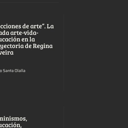
cciones de arte”. La
ada arte-vida-
ucación en la
ayectoria de Regina
veira
o Santa Olalla
minismos,
ucación,