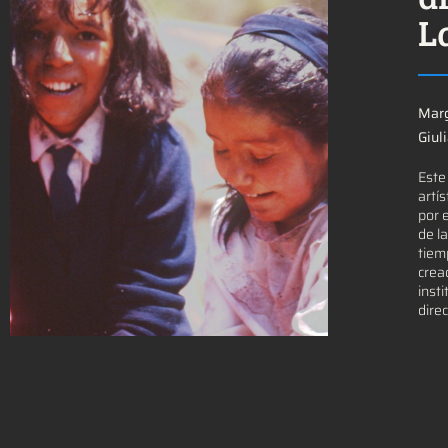
L
Marg
Giul
Este
artí
por 
de l
tiem
crea
inst
dire