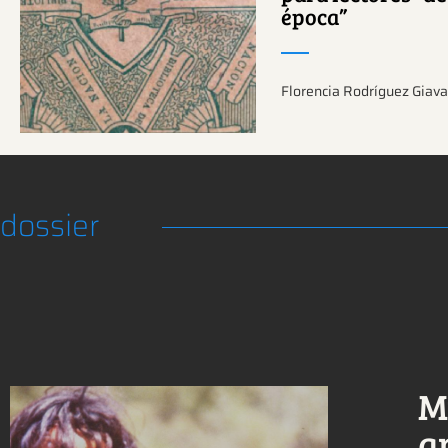
tema.
época”
Florencia Rodríguez Giava
dossier
M
a