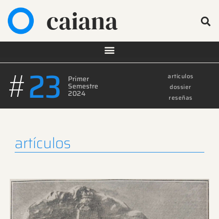
caiana
#
23
artículos
Primer
Semestre
dossier
2024
reseñas
artículos