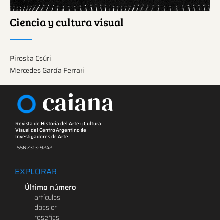
Ciencia y cultura visual
Piroska Csúri
Mercedes García Ferrari
caiana
Revista de Historia del Arte y Cultura
Visual del Centro Argentino de
Investigadores de Arte
ISSN 2313-9242
EXPLORAR
Último número
artículos
dossier
reseñas