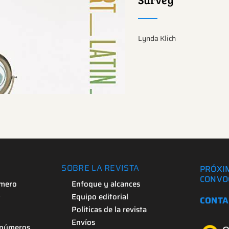
más sobre este tema.
Lynda Klich
SOBRE LA REVISTA
PRÓXI
CONVO
úmero
Enfoque y alcances
s
Equipo editorial
CONTA
Políticas de la revista
Envíos
 números