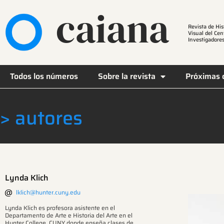
caiana
Revista de His
Visual del Cen
Investigadores
Todos los números
Sobre la revista
Próximas 
> autores
Lynda Klich
lklich@hunter.cuny.edu
Lynda Klich es profesora asistente en el
Departamento de Arte e Historia del Arte en el
Hunter College, CUNY donde enseña clases de