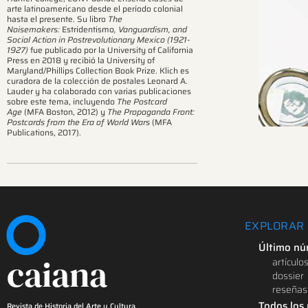
arte latinoamericano desde el período colonial
hasta el presente. Su libro
The
Noisemakers:
Estridentismo
, Vanguardism, and
Ver 
Social Action in Postrevolutionary Mexico (1921-
1927)
fue publicado por la University of California
Press en 2018 y recibió la University of
Maryland/Phillips Collection Book Prize. Klich es
curadora de la colección de postales Leonard A.
Lauder y ha colaborado con varias publicaciones
sobre este tema, incluyendo
The Postcard
Age
(MFA Boston, 2012) y
The Propaganda Front:
Postcards from the Era of World Wars
(MFA
Publications, 2017).
EXPLORAR
Último n
caiana
artículo
dossier
reseñas
Todos los
Revista de Historia del Arte y Cultura