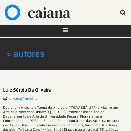
caiana
> autores
Luiz Sérgio De Oliveira
oliveira@vm.uff.br
Doutor em História e Teoria da Arte pelo PPGAV-EBA-UFRJ e Mestre em
Arte pela New York University (1991). É Professor Associado do
Departamento de Arte da Universidade Federal Fluminense e
Coordenador do PPG em Estudos Contemporâneos das Artes da mesma
instituição. Tem publicado em diversos periódicos, tais como
Ars
,
Arte &
Ensaios
,
Poiésis
e
Concinnitas
. Em 2012 publicou o livro
inSITE: práticas