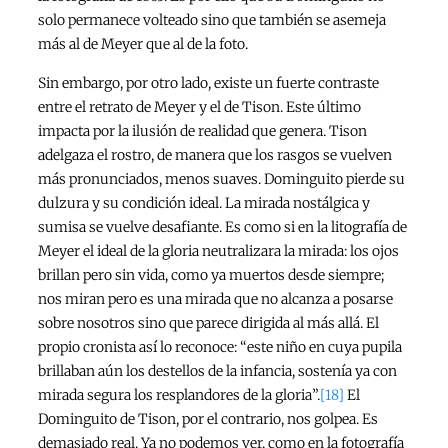
solo permanece volteado sino que también se asemeja
más al de Meyer que al de la foto.
Sin embargo, por otro lado, existe un fuerte contraste
entre el retrato de Meyer y el de Tison. Este último
impacta por la ilusión de realidad que genera. Tison
adelgaza el rostro, de manera que los rasgos se vuelven
más pronunciados, menos suaves. Dominguito pierde su
dulzura y su condición ideal. La mirada nostálgica y
sumisa se vuelve desafiante. Es como si en la litografía de
Meyer el ideal de la gloria neutralizara la mirada: los ojos
brillan pero sin vida, como ya muertos desde siempre;
nos miran pero es una mirada que no alcanza a posarse
sobre nosotros sino que parece dirigida al más allá. El
propio cronista así lo reconoce: “este niño en cuya pupila
brillaban aún los destellos de la infancia, sostenía ya con
mirada segura los resplandores de la gloria”.
[18]
El
Dominguito de Tison, por el contrario, nos golpea. Es
demasiado real. Ya no podemos ver, como en la fotografía