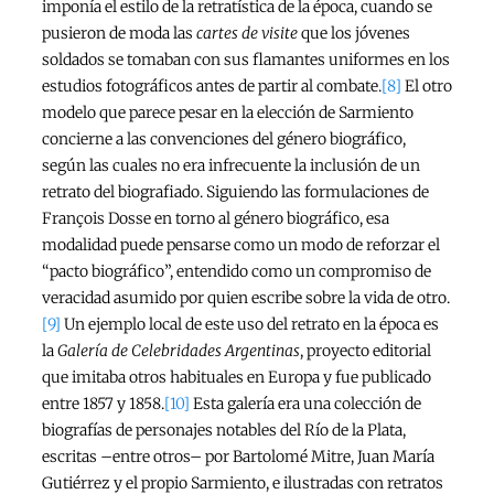
imponía el estilo de la retratística de la época, cuando se
pusieron de moda las
cartes de visite
que los jóvenes
soldados se tomaban con sus flamantes uniformes en los
estudios fotográficos antes de partir al combate.
[8]
El otro
modelo que parece pesar en la elección de Sarmiento
concierne a las convenciones del género biográfico,
según las cuales no era infrecuente la inclusión de un
retrato del biografiado. Siguiendo las formulaciones de
François Dosse en torno al género biográfico, esa
modalidad puede pensarse como un modo de reforzar el
“pacto biográfico”, entendido como un compromiso de
veracidad asumido por quien escribe sobre la vida de otro.
[9]
Un ejemplo local de este uso del retrato en la época es
la
Galería de Celebridades Argentinas
, proyecto editorial
que imitaba otros habituales en Europa y fue publicado
entre 1857 y 1858.
[10]
Esta galería era una colección de
biografías de personajes notables del Río de la Plata,
escritas –entre otros– por Bartolomé Mitre, Juan María
Gutiérrez y el propio Sarmiento, e ilustradas con retratos