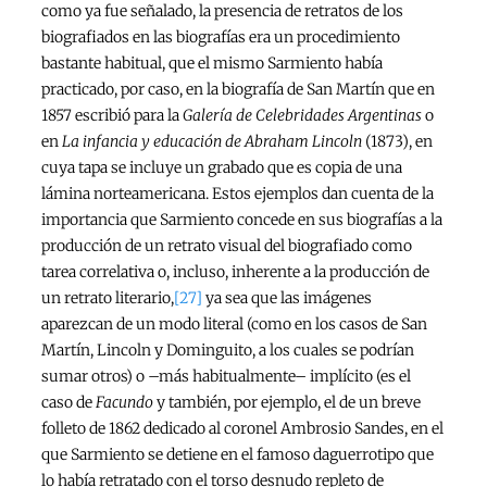
como ya fue señalado, la presencia de retratos de los
biografiados en las biografías era un procedimiento
bastante habitual, que el mismo Sarmiento había
practicado, por caso, en la biografía de San Martín que en
1857 escribió para la
Galería de Celebridades Argentinas
o
en
La infancia y educación de Abraham Lincoln
(1873), en
cuya tapa se incluye un grabado que es copia de una
lámina norteamericana. Estos ejemplos dan cuenta de la
importancia que Sarmiento concede en sus biografías a la
producción de un retrato visual del biografiado como
tarea correlativa o, incluso, inherente a la producción de
un retrato literario,
[27]
ya sea que las imágenes
aparezcan de un modo literal (como en los casos de San
Martín, Lincoln y Dominguito, a los cuales se podrían
sumar otros) o –más habitualmente– implícito (es el
caso de
Facundo
y también, por ejemplo, el de un breve
folleto de 1862 dedicado al coronel Ambrosio Sandes, en el
que Sarmiento se detiene en el famoso daguerrotipo que
lo había retratado con el torso desnudo repleto de