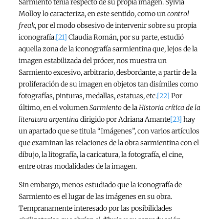
Sarmiento tenía respecto de su propia imagen. Sylvia
Molloy lo caracteriza, en este sentido, como un
control
freak
, por el modo obsesivo de intervenir sobre su propia
iconografía.
[21]
Claudia Román, por su parte, estudió
aquella zona de la iconografía sarmientina que, lejos de la
imagen estabilizada del prócer, nos muestra un
Sarmiento excesivo, arbitrario, desbordante, a partir de la
proliferación de su imagen en objetos tan disímiles como
fotografías, pinturas, medallas, estatuas, etc.
[22]
Por
último, en el volumen
Sarmiento
de la
Historia crítica de la
literatura argentina
dirigido por Adriana Amante
[23]
hay
un apartado que se titula “Imágenes”, con varios artículos
que examinan las relaciones de la obra sarmientina con el
dibujo, la litografía, la caricatura, la fotografía, el cine,
entre otras modalidades de la imagen.
Sin embargo, menos estudiado que la iconografía de
Sarmiento es el lugar de las imágenes en su obra.
Tempranamente interesado por las posibilidades