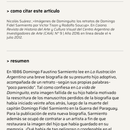
> como citar este artículo
Nicolás Suárez ; «Imágenes de Dominguito: los retratos de Domingo
Fidel Sarmiento por Victor Tison y Rodolfo Soucup». En
Caiana.
Revista de Historia del Arte y Cultura Visual del Centro Argentino de
Investigadores de Arte (CAIA)
. N° 9 | Año 2016 en línea desde el 4
julio 2012.
> resumen
En 1886 Domingo Faustino Sarmiento lee en
La Ilustración
Argentina
una breve biografía de su presunto hijo adoptivo,
acompañada de un retrato –según sus propias palabras–
“poco parecido”. Tal como confiesa en
La vida de
Dominguito
, esta imagen fallida de su hijo habría motivado
la reescritura de los manuscritos perdidos de la biografía que
había iniciado veinte años atrás, luego de la muerte del
capitán Domingo Fidel Sarmiento en la Guerra del Paraguay.
Para la publicación de esta nueva biografía, Sarmiento
además se ocupó de contratar a un artista a fin de que
restaurara la imagen del hijo que había guardado en su
memoria. ¿Qué había de tan peligroso o condenable en el