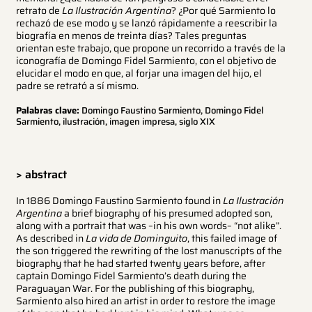
retrato de
La Ilustración Argentina
? ¿Por qué Sarmiento lo
rechazó de ese modo y se lanzó rápidamente a reescribir la
biografía en menos de treinta días? Tales preguntas
orientan este trabajo, que propone un recorrido a través de la
iconografía de Domingo Fidel Sarmiento, con el objetivo de
elucidar el modo en que, al forjar una imagen del hijo, el
padre se retrató a sí mismo.
Palabras clave:
Domingo Faustino Sarmiento, Domingo Fidel
Sarmiento, ilustración, imagen impresa, siglo XIX
> abstract
In 1886 Domingo Faustino Sarmiento found in
La Ilustración
Argentina
a brief biography of his presumed adopted son,
along with a portrait that was –in his own words– “not alike”.
As described in
La vida de Dominguito
, this failed image of
the son triggered the rewriting of the lost manuscripts of the
biography that he had started twenty years before, after
captain Domingo Fidel Sarmiento’s death during the
Paraguayan War. For the publishing of this biography,
Sarmiento also hired an artist in order to restore the image