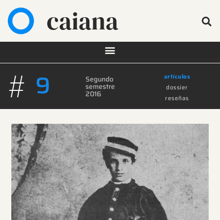
caiana
#
9
artículos
Segundo
semestre
dossier
2016
reseñas