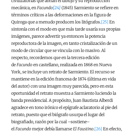
civilizatorias que abrían el dibujo y su reproducción
mecánica, en
Facundo
[24]
(1845) Sarmiento se refiere en
términos críticos a las deformaciones en la figura de
Quiroga que a menudo producen los litógrafos.
[25]
En
sintonía con el modo en que más tarde usaría sus propias
imágenes, parece advertir ya entonces la potencia
reproductora de la imagen, en tanto cristalización de un
modo de circular que se vincula con lo masivo. Al
respecto, recordemos que en la tercera edición
de
Facundo
en castellano, realizada en 1868 en Nueva
York, se incluye un retrato de Sarmiento. El recurso se
mantiene en la edición francesa de 1874 (última en vida
del autor) con una imagen muy parecida, pero en esta
oportunidad el retrato muestra a Sarmiento luciendo la
banda presidencial. A propósito, Juan Bautista Alberdi
agradece en tono irónico el epígrafe aclaratorio al pie del
retrato, puesto que el biógrafo usurpa el lugar del
biografiado, razón por la cual –sostiene–
el
Facundo
mejor debía llamarse
El Faustino
.
[26]
En efecto,