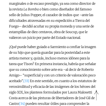
marginales o de escaso prestigio, ya sea como director de
la revista
La Bomba
o bien como diseñador del famoso
sello de Julius Popper, el cazador de indios que –ante las
dificultades atravesadas en su expedición a Tierra del
Fuego– decidió acuñar su propia moneda y una serie de
estampillas de diez centavos, obra de Soucup, que le
valieron un juicio por parte del Estado nacional.
¿Qué puede haber guiado a Sarmiento a confiar la imagen
de su hijo que quería guardar para la posteridad a este
artista menor y, quizás, incluso menos idóneo para la
tarea que Tison? En primera instancia, habría que señalar
que su conocimiento sobre arte era –al decir de Roberto
Amigo– “superficial y con un criterio de valoración poco
aceitado”.
[33]
En este sentido, en cuanto a los estatutos de
verosimilitud y eficacia de las imágenes de los héroes del
siglo XIX, los planteos formulados por Laura Malosetti
Costa acerca de las pinturas de libertadores de José Gil de
Castro
[34]
pueden resultar útiles para comprender la