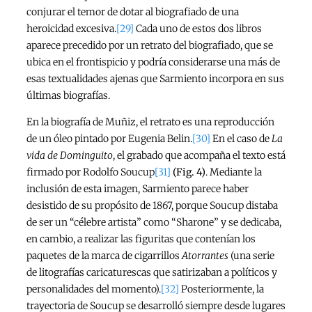
conjurar el temor de dotar al biografiado de una
heroicidad excesiva.
[29]
Cada uno de estos dos libros
aparece precedido por un retrato del biografiado, que se
ubica en el frontispicio y podría considerarse una más de
esas textualidades ajenas que Sarmiento incorpora en sus
últimas biografías.
En la biografía de Muñiz, el retrato es una reproducción
de un óleo pintado por Eugenia Belin.
[30]
En el caso de
La
vida de Dominguito
, el grabado que acompaña el texto está
firmado por Rodolfo Soucup
[31]
(Fig. 4)
. Mediante la
inclusión de esta imagen, Sarmiento parece haber
desistido de su propósito de 1867, porque Soucup distaba
de ser un “célebre artista” como “Sharone” y se dedicaba,
en cambio, a realizar las figuritas que contenían los
paquetes de la marca de cigarrillos
Atorrantes
(una serie
de litografías caricaturescas que satirizaban a políticos y
personalidades del momento).
[32]
Posteriormente, la
trayectoria de Soucup se desarrolló siempre desde lugares