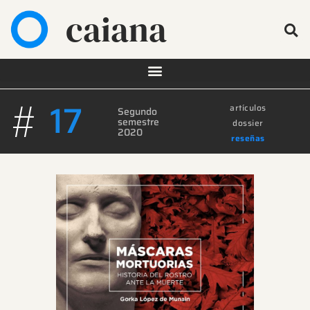
caiana
#
17
artículos
Segundo
semestre
dossier
2020
reseñas