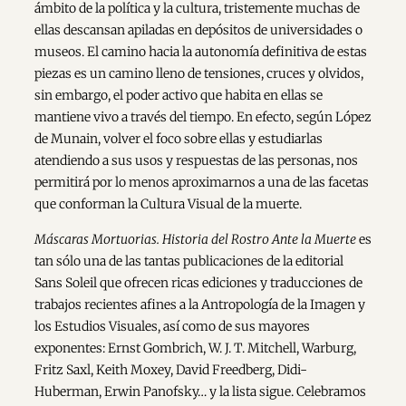
ámbito de la política y la cultura, tristemente muchas de
ellas descansan apiladas en depósitos de universidades o
museos. El camino hacia la autonomía definitiva de estas
piezas es un camino lleno de tensiones, cruces y olvidos,
sin embargo, el poder activo que habita en ellas se
mantiene vivo a través del tiempo. En efecto, según López
de Munain, volver el foco sobre ellas y estudiarlas
atendiendo a sus usos y respuestas de las personas, nos
permitirá por lo menos aproximarnos a una de las facetas
que conforman la Cultura Visual de la muerte.
Máscaras Mortuorias. Historia del Rostro Ante la Muerte
es
tan sólo una de las tantas publicaciones de la editorial
Sans Soleil que ofrecen ricas ediciones y traducciones de
trabajos recientes afines a la Antropología de la Imagen y
los Estudios Visuales, así como de sus mayores
exponentes: Ernst Gombrich, W. J. T. Mitchell, Warburg,
Fritz Saxl, Keith Moxey, David Freedberg, Didi-
Huberman, Erwin Panofsky… y la lista sigue. Celebramos