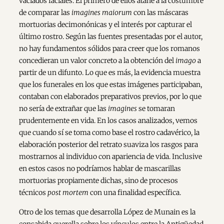
vaciados faciales. El primero de ellos atañe a la costumbre
de comparar las
imagines maiorum
con las máscaras
mortuorias decimonónicas y el interés por capturar el
último rostro. Según las fuentes presentadas por el autor,
no hay fundamentos sólidos para creer que los romanos
concedieran un valor concreto a la obtención del
imago
a
partir de un difunto. Lo que es más, la evidencia muestra
que los funerales en los que estas imágenes participaban,
contaban con elaborados preparativos previos, por lo que
no sería de extrañar que las
imagines
se tomaran
prudentemente en vida. En los casos analizados, vemos
que cuando sí se toma como base el rostro cadavérico, la
elaboración posterior del retrato suaviza los rasgos para
mostrarnos al individuo con apariencia de vida. Inclusive
en estos casos no podríamos hablar de mascarillas
mortuorias propiamente dichas, sino de procesos
técnicos
post mortem
con una finalidad específica.
Otro de los temas que desarrolla López de Munain es la
consabida querella sobre los vínculos entre la Antigüedad,