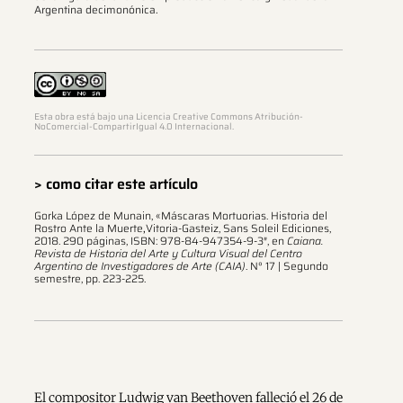
Argentina decimonónica.
Esta obra está bajo una Licencia Creative Commons Atribución-
NoComercial-CompartirIgual 4.0 Internacional.
> como citar este artículo
Gorka López de Munain, «Máscaras Mortuorias. Historia del
Rostro Ante la Muerte
,
Vitoria-Gasteiz, Sans Soleil Ediciones,
2018. 290 páginas, ISBN: 978-84-947354-9-3″, en
Caiana.
Revista de Historia del Arte y Cultura Visual del Centro
Argentino de Investigadores de Arte (CAIA)
. N° 17 | Segundo
semestre, pp. 223-225.
El compositor Ludwig van Beethoven falleció el 26 de