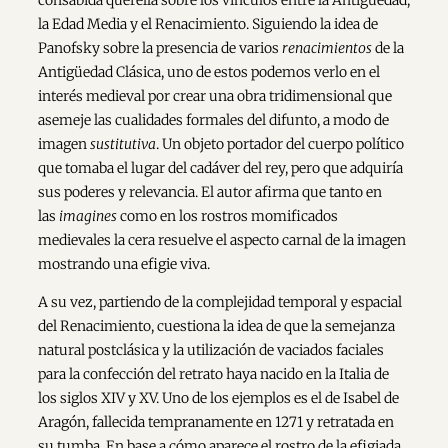
la Edad Media y el Renacimiento. Siguiendo la idea de
Panofsky sobre la presencia de varios
renacimientos
de la
Antigüedad Clásica, uno de estos podemos verlo en el
interés medieval por crear una obra tridimensional que
asemeje las cualidades formales del difunto, a modo de
imagen
sustitutiva
. Un objeto portador del cuerpo político
que tomaba el lugar del cadáver del rey, pero que adquiría
sus poderes y relevancia. El autor afirma que tanto en
las
imagines
como en los rostros momificados
medievales la cera resuelve el aspecto carnal de la imagen
mostrando una efigie viva.
A su vez, partiendo de la complejidad temporal y espacial
del Renacimiento, cuestiona la idea de que la semejanza
natural postclásica y la utilización de vaciados faciales
para la confección del retrato haya nacido en la Italia de
los siglos XIV y XV. Uno de los ejemplos es el de Isabel de
Aragón, fallecida tempranamente en 1271 y retratada en
su tumba. En base a cómo aparece el rostro de la efigiada,