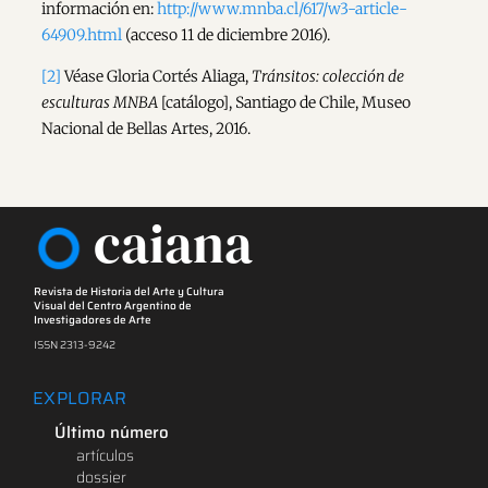
información en:
http://www.mnba.cl/617/w3-article-
64909.html
(acceso 11 de diciembre 2016).
[2]
Véase Gloria Cortés Aliaga,
Tránsitos: colección de
esculturas MNBA
[catálogo], Santiago de Chile, Museo
Nacional de Bellas Artes, 2016.
caiana
Revista de Historia del Arte y Cultura
Visual del Centro Argentino de
Investigadores de Arte
ISSN 2313-9242
EXPLORAR
Último número
artículos
dossier