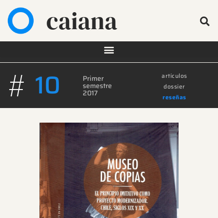
caiana
#
10
artículos
Primer
semestre
dossier
2017
reseñas