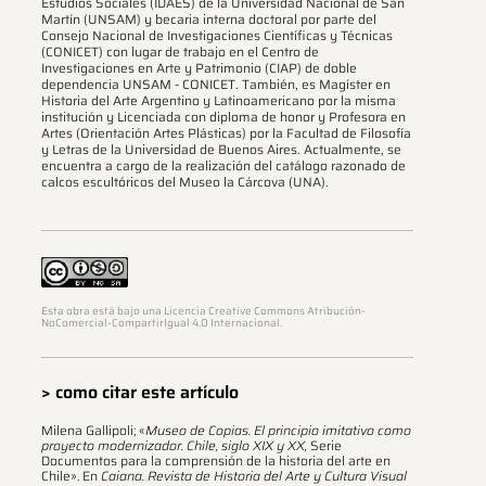
Estudios Sociales (IDAES) de la Universidad Nacional de San
Martín (UNSAM) y becaria interna doctoral por parte del
Consejo Nacional de Investigaciones Científicas y Técnicas
(CONICET) con lugar de trabajo en el Centro de
Investigaciones en Arte y Patrimonio (CIAP) de doble
dependencia UNSAM - CONICET. También, es Magíster en
Historia del Arte Argentino y Latinoamericano por la misma
institución y Licenciada con diploma de honor y Profesora en
Artes (Orientación Artes Plásticas) por la Facultad de Filosofía
y Letras de la Universidad de Buenos Aires. Actualmente, se
encuentra a cargo de la realización del catálogo razonado de
calcos escultóricos del Museo la Cárcova (UNA).
Esta obra está bajo una Licencia Creative Commons Atribución-
NoComercial-CompartirIgual 4.0 Internacional.
> como citar este artículo
Milena Gallipoli; «
Museo de Copias. El principio imitativo como
proyecto modernizador. Chile, siglo XIX y XX,
Serie
Documentos para la comprensión de la historia del arte en
Chile». En
Caiana. Revista de Historia del Arte y Cultura Visual