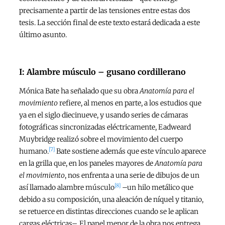
precisamente a partir de las tensiones entre estas dos
tesis. La sección final de este texto estará dedicada a este
último asunto.
I: Alambre músculo – gusano cordillerano
Mónica Bate ha señalado que su obra
Anatomía para el
movimiento
refiere, al menos en parte, a los estudios que
ya en el siglo diecinueve, y usando series de cámaras
fotográficas sincronizadas eléctricamente, Eadweard
Muybridge realizó sobre el movimiento del cuerpo
[7]
humano.
Bate sostiene además que este vínculo aparece
en la grilla que, en los paneles mayores de
Anatomía para
el movimiento
, nos enfrenta a una serie de dibujos de un
[8]
así llamado alambre músculo
–un hilo metálico que
debido a su composición, una aleación de níquel y titanio,
se retuerce en distintas direcciones cuando se le aplican
cargas eléctricas–. El panel menor de la obra nos entrega,