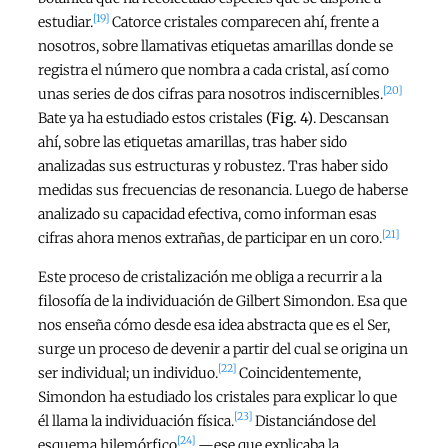
[19]
estudiar.
Catorce cristales comparecen ahí, frente a
nosotros, sobre llamativas etiquetas amarillas donde se
registra el número que nombra a cada cristal, así como
[20]
unas series de dos cifras para nosotros indiscernibles.
Bate ya ha estudiado estos cristales
(Fig. 4)
. Descansan
ahí, sobre las etiquetas amarillas, tras haber sido
analizadas sus estructuras y robustez. Tras haber sido
medidas sus frecuencias de resonancia. Luego de haberse
analizado su capacidad efectiva, como informan esas
[21]
cifras ahora menos extrañas, de participar en un coro.
Este proceso de cristalización me obliga a recurrir a la
filosofía de la individuación de Gilbert Simondon. Esa que
nos enseña cómo desde esa idea abstracta que es el Ser,
surge un proceso de devenir a partir del cual se origina un
[22]
ser individual; un individuo.
Coincidentemente,
Simondon ha estudiado los cristales para explicar lo que
[23]
él llama la individuación física.
Distanciándose del
[24]
esquema hilemórfico
—ese que explicaba la