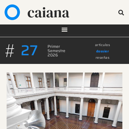
caiana
#
27
artículos
Primer
Semestre
dossier
2026
reseñas