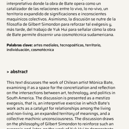
interpretativo donde la obra de Bate opera como un
catalizador de las relaciones entre lo vivo, lo no-vivo, un
territorio expandido de significaciones e inconscientes
maquínicos colectivos. Asimismo, la discusión se nutre de la
filosofía de Gilbert Simondon para reforzar tal exégesis y,
más tarde, del trabajo de Yuk Hui para señalar cómo la obra
de Bate permite discernir una cosmotécnica sudamericana.
Palabras clave:
artes mediales, tecnopoéticas, territorio,
individuación, cosmotécnica
> abstract
This text discusses the work of Chilean artist Mónica Bate,
examining it as a space for the concretization and reflection
on the intersections between art, technology, and politics in
South America. The discussion is presented as a mestizo
exegesis, that is, an interpretive exercise in which Bate’s
work acts as a catalyst for relationships among the living
and non-living, an expanded territory of meanings, and a
collective machinic unconsciousness. The discussion draws
on the philosophy of Gilbert Simondon to reinforce such an
exegesis and, later, on the work of Yuk Hui to demonstrate