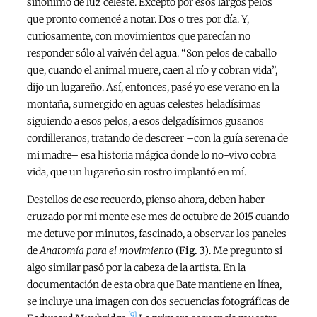
sinónimo de luz celeste. Excepto por esos largos pelos
que pronto comencé a notar. Dos o tres por día. Y,
curiosamente, con movimientos que parecían no
responder sólo al vaivén del agua. “Son pelos de caballo
que, cuando el animal muere, caen al río y cobran vida”,
dijo un lugareño. Así, entonces, pasé yo ese verano en la
montaña, sumergido en aguas celestes heladísimas
siguiendo a esos pelos, a esos delgadísimos gusanos
cordilleranos, tratando de descreer –con la guía serena de
mi madre– esa historia mágica donde lo no-vivo cobra
vida, que un lugareño sin rostro implantó en mí.
Destellos de ese recuerdo, pienso ahora, deben haber
cruzado por mi mente ese mes de octubre de 2015 cuando
me detuve por minutos, fascinado, a observar los paneles
de
Anatomía para el movimiento
(Fig. 3)
. Me pregunto si
algo similar pasó por la cabeza de la artista. En la
documentación de esta obra que Bate mantiene en línea,
se incluye una imagen con dos secuencias fotográficas de
[9]