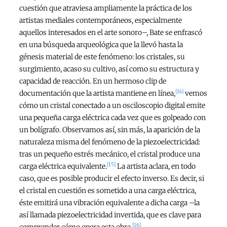
cuestión que atraviesa ampliamente la práctica de los
artistas mediales contemporáneos, especialmente
aquellos interesados en el arte sonoro–, Bate se enfrascó
en una búsqueda arqueológica que la llevó hasta la
génesis material de este fenómeno: los cristales, su
surgimiento, acaso su cultivo, así como su estructura y
capacidad de reacción. En un hermoso clip de
[14]
documentación que la artista mantiene en línea,
vemos
cómo un cristal conectado a un osciloscopio digital emite
una pequeña carga eléctrica cada vez que es golpeado con
un bolígrafo. Observamos así, sin más, la aparición de la
naturaleza misma del fenómeno de la piezoelectricidad:
tras un pequeño estrés mecánico, el cristal produce una
[15]
carga eléctrica equivalente.
La artista aclara, en todo
caso, que es posible producir el efecto inverso. Es decir, si
el cristal en cuestión es sometido a una carga eléctrica,
éste emitirá una vibración equivalente a dicha carga –la
así llamada piezoelectricidad invertida, que es clave para
[16]
comprender cómo opera esta obra.