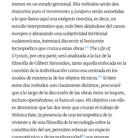
menos en un estado germinal. Mis métodos serán dos.
Anatomía para el movimiento
y
Junípero
serán sometidas
a lo que llamo aquí una exégesis mestiza, es decir, un
estudio interpretativo que, más bien alejándose del canon
europeo y abrazando una subjetividad territorial
sudamericana, intentará discernir el horizonte
[4]
tecnopoético que cruza a estas obras.
The Life of
Crystals
, por otra parte, será analizada a la luz de la
filosofía de Gilbert Simondon, tanto aquella enfocada en la
cuestión de la individuación como esa centrada en los
[5]
modos de existencia de los objetos técnicos.
Si bien
estos dos métodos son claramente distintos, procuraré
que a lo largo de la discusión de las obras éstos se toquen,
incluso oponiéndose, si fuera el caso. Mi objetivo con ello
es demostrar que las dos tesis que cruzan el trabajo de
Mónica Bate, la presencia de una tecnopoética de lo
viviente y de una filosofía de la tecnología sobre la
constitución del ser, permiten esbozar un espacio
[6]
cosmotécnico y de tecnodiversidad
que emerge