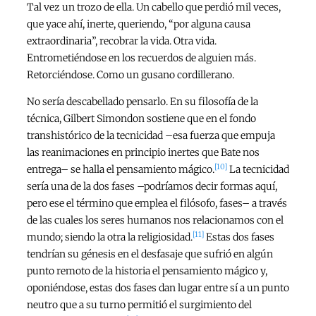
Tal vez un trozo de ella. Un cabello que perdió mil veces,
que yace ahí, inerte, queriendo, “por alguna causa
extraordinaria”, recobrar la vida. Otra vida.
Entrometiéndose en los recuerdos de alguien más.
Retorciéndose. Como un gusano cordillerano.
No sería descabellado pensarlo. En su filosofía de la
técnica, Gilbert Simondon sostiene que en el fondo
transhistórico de la tecnicidad –esa fuerza que empuja
las reanimaciones en principio inertes que Bate nos
[10]
entrega– se halla el pensamiento mágico.
La tecnicidad
sería una de la dos fases –podríamos decir formas aquí,
pero ese el término que emplea el filósofo, fases– a través
de las cuales los seres humanos nos relacionamos con el
[11]
mundo; siendo la otra la religiosidad.
Estas dos fases
tendrían su génesis en el desfasaje que sufrió en algún
punto remoto de la historia el pensamiento mágico y,
oponiéndose, estas dos fases dan lugar entre sí a un punto
neutro que a su turno permitió el surgimiento del