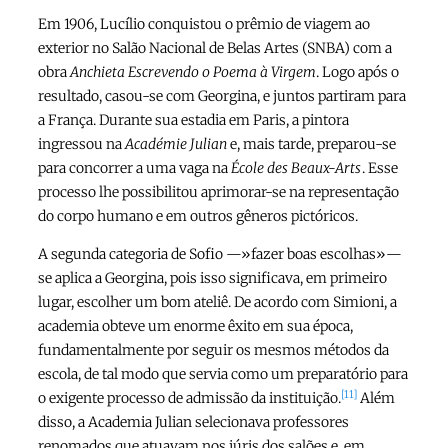
Em 1906, Lucílio conquistou o prêmio de viagem ao
exterior no Salão Nacional de Belas Artes (SNBA) com a
obra
Anchieta Escrevendo o Poema à Virgem
. Logo após o
resultado, casou-se com Georgina, e juntos partiram para
a França. Durante sua estadia em Paris, a pintora
ingressou na
Académie Julian
e, mais tarde, preparou-se
para concorrer a uma vaga na
École des Beaux-Arts
. Esse
processo lhe possibilitou aprimorar-se na representação
do corpo humano e em outros gêneros pictóricos.
A segunda categoria de Sofio —»fazer boas escolhas»—
se aplica a Georgina, pois isso significava, em primeiro
lugar, escolher um bom ateliê. De acordo com Simioni, a
academia obteve um enorme êxito em sua época,
fundamentalmente por seguir os mesmos métodos da
escola, de tal modo que servia como um preparatório para
[11]
o exigente processo de admissão da instituição.
Além
disso, a Academia Julian selecionava professores
renomados que atuavam nos júris dos salões e, em