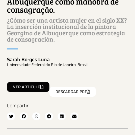
Albuquerque como manobra de
consagração.
¿Cómo ser una artista mujer en el siglo XX?
La inserción institucional de la pintora
Georgina de Albuquerque como estrategia
de consagración.
Sarah Borges Luna
Universidade Federal do Rio de Janeiro, Brasil
VER ARTÍCULO
DESCARGAR PDF
Compartir