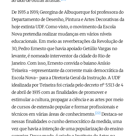
ao lado de outras artistas.
De 1935 a 1939, Georgina de Albuquerque foi professora do
Departamento de Desenho, Pintura e Artes Decorativas da
hoje extinta UDF. Como visto, o movimento da Escola
Nova pretendia realizar mudanças em vários níveis
educacionais. Em meio as reverberações da Revolução de
30, Pedro Ernesto que havia apoiado Getúlio Vargas no
levante, é nomeado interventor da cidade do Rio de
Janeiro. Com isso, Ernesto convida o baiano Anísio
Teixeira –representante da corrente mais democrática da
Escola Nova– para a Diretoria Geral da Instrução. A UDF
idealizada por Teixeira foi criada pelo decreto nº 5.513 de 4
de abril de 1935 com as finalidades de promover e
estimular a cultura, propagar a ciência e as artes por meio
de cursos de extensão popular e formar profissionais e
[22]
técnicos em várias áreas de conhecimento.
Destaca-se
nessas finalidades o cunho democrático da medida, uma
vez que havia a intenção de uma popularização do ensino
superior. Desse modo, é criado o Instituto de Artes na