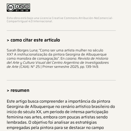
Esta obra está bajo una Licencia Creative Commons Atribución-NoComercial-
CompartirIgual 4.0 Internacional.
> como citar este artículo
Sarah Borges Luna; “Como ser uma artista mulher no século
XX? A institucionalização da pintora Georgina de Albuquerque
como manobra de consagração”. En
caiana. Revista de Historia
del Arte y Cultura Visual del Centro Argentino de Investigadores
de Arte (CAIA).
N° 25 | Primer semestre 2025, pp. 139-149.
> resumen
Este artigo busca compreender a importância da pintora
Georgina de Albuquerque no cenário artístico brasileiro do
início do século XX, um período de intensa participação
feminina nas artes, embora com poucas artistas sendo
lembradas. O objetivo foi analisar as estratégias
empregadas pela pintora para se destacar no campo