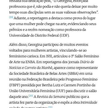
ressalta sua dedicação pois, “D. Georgina, esforçada
professora que é, não podia e não queria deixar por muito
tempo suas discípulas sem as suas valiosas observações”.
[19]
Adiante, a reportagem a destaca como prova do lugar
que uma mulher pode chegar na arte, evidenciando seus
prêmios e a recém nomeação como professora da
Universidade do Distrito Federal (UDF).
Além disso, Georgina participou de muitos eventos
voltados para mulheres artistas, vinculando-se ao
feminismo carioca. Em 1931, articulou o 1º Salão Feminino
de Arte na ENBA. Em reportagens dos jornais
Diário de
Notícias
e
Correio da Manhã
, aparece como representante
da Sociedade Brasileira de Belas Artes (SBBA) em uma
reunião na Federação Brasileira pelo Progresso Feminino
(FBPF) presidida por Bertha Lutz e Carmen Portinho da
União Universitária Feminina (UUF) para discutir o salão
[20]
daquele ano.
A
Revista da Semana
publicou que a
artista fez parte da organização e expôs a obra
Intimidade
[21]