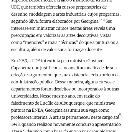
UDF, que também oferecia cursos preparatórios de
desenho, modelagem e artes industriais cujos programas,
[23]
segundo Silva, foram elaborados por Georgina.
Seu
interesse em ministrar cursos nestas áreas revela uma
preocupação em valorizar as artes decorativas, vistas
como “menores” e mais “técnicas” do que a pintura ou a
escultura, além de valorizar a formação docente.
Em 1939, a UDF foi extinta pelo ministro Gustavo
Capanema que justificou a inconstitucionalidade de sua
criação e argumentou que sua existência feria a ordem da
administração pública. Dessa maneira, alguns cursos e
departamentos foram desfeitos ou incorporados à outras
universidades. Nesse mesmo ano, em razão do
falecimento de Lucílio de Albuquerque, que ministrava
pintura na ENBA, Georgina assumiu sua vaga como
professora interina. A artista permaneceu neste cargo até
1948, quando realizou novamente concurso apresentando
a tese
O desenho como
base do ensino nas artes plásticas
,