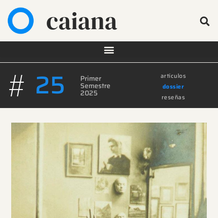
caiana
#
25
artículos
Primer
Semestre
dossier
2025
reseñas