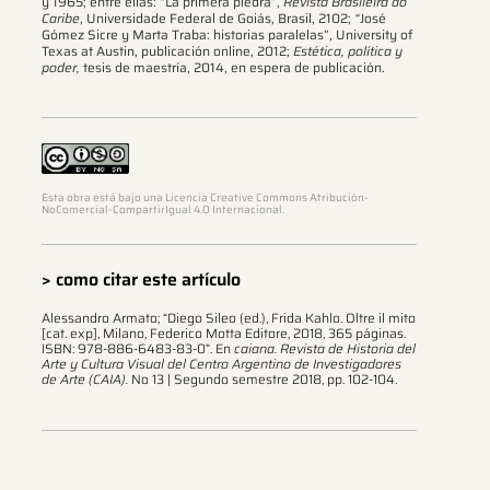
y 1965; entre ellas: “La primera piedra”,
Revista Brasileira do
Caribe
, Universidade Federal de Goiás, Brasil, 2102;
“
José
Gómez Sicre y Marta Traba: historias paralelas”, University of
Texas at Austin, publicación online, 2012;
Estética, política y
poder,
tesis de maestría, 2014, en espera de publicación.
Esta obra está bajo una Licencia Creative Commons Atribución-
NoComercial-CompartirIgual 4.0 Internacional.
> como citar este artículo
Alessandro Armato; “Diego Sileo (ed.), Frida Kahlo. Oltre il mito
[cat. exp], Milano, Federico Motta Editore, 2018, 365 páginas.
ISBN: 978-886-6483-83-0”. En
caiana. Revista de Historia del
Arte y Cultura Visual del Centro Argentino de Investigadores
de Arte (CAIA).
No 13 | Segundo semestre 2018, pp. 102-104.