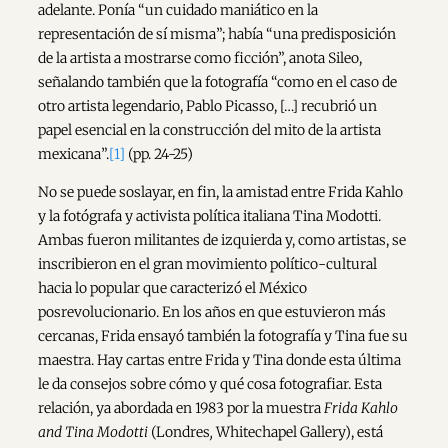
adelante. Ponía “un cuidado maniático en la
representación de sí misma”; había “una predisposición
de la artista a mostrarse como ficción”, anota Sileo,
señalando también que la fotografía “como en el caso de
otro artista legendario, Pablo Picasso, […] recubrió un
papel esencial en la construcción del mito de la artista
mexicana”.
[1]
(pp. 24-25)
No se puede soslayar, en fin, la amistad entre Frida Kahlo
y la fotógrafa y activista política italiana Tina Modotti.
Ambas fueron militantes de izquierda y, como artistas, se
inscribieron en el gran movimiento político-cultural
hacia lo popular que caracterizó el México
posrevolucionario. En los años en que estuvieron más
cercanas, Frida ensayó también la fotografía y Tina fue su
maestra. Hay cartas entre Frida y Tina donde esta última
le da consejos sobre cómo y qué cosa fotografiar. Esta
relación, ya abordada en 1983 por la muestra
Frida Kahlo
and Tina Modotti
(Londres
,
Whitechapel Gallery), está