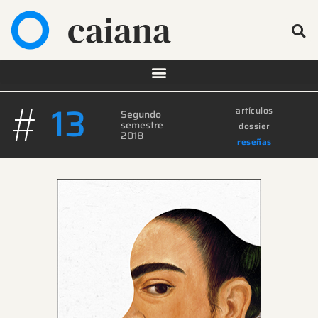
caiana
#
13
artículos
Segundo
semestre
dossier
2018
reseñas