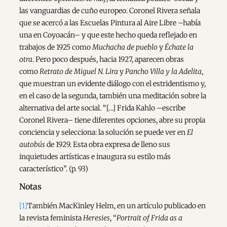
las vanguardias de cuño europeo. Coronel Rivera señala
que se acercó a las Escuelas Pintura al Aire Libre –había
una en Coyoacán– y que este hecho queda reflejado en
trabajos de 1925 como
Muchacha de pueblo
y
Échate la
otra
. Pero poco después, hacia 1927, aparecen obras
como
Retrato de Miguel N. Lira
y
Pancho Villa y la Adelita
,
que muestran un evidente diálogo con el estridentismo y,
en el caso de la segunda, también una meditación sobre la
alternativa del arte social. “[…] Frida Kahlo –escribe
Coronel Rivera– tiene diferentes opciones, abre su propia
conciencia y selecciona: la solución se puede ver en
El
autobús
de 1929. Esta obra expresa de lleno sus
inquietudes artísticas e inaugura su estilo más
característico”. (p. 93)
Notas
[1]
También MacKinley Helm, en un artículo publicado en
la revista feminista
Heresies
, “
Portrait of Frida as a