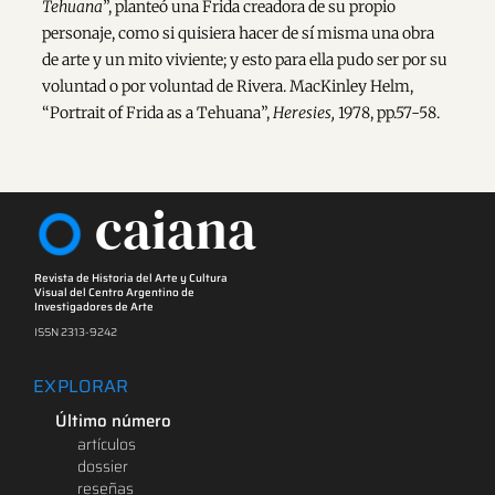
Tehuana
”, planteó una Frida creadora de su propio
personaje, como si quisiera hacer de sí misma una obra
de arte y un mito viviente; y esto para ella pudo ser por su
voluntad o por voluntad de Rivera. MacKinley Helm,
“Portrait of Frida as a Tehuana”,
Heresies,
1978, pp.57-58.
caiana
Revista de Historia del Arte y Cultura
Visual del Centro Argentino de
Investigadores de Arte
ISSN 2313-9242
EXPLORAR
Último número
artículos
dossier
reseñas