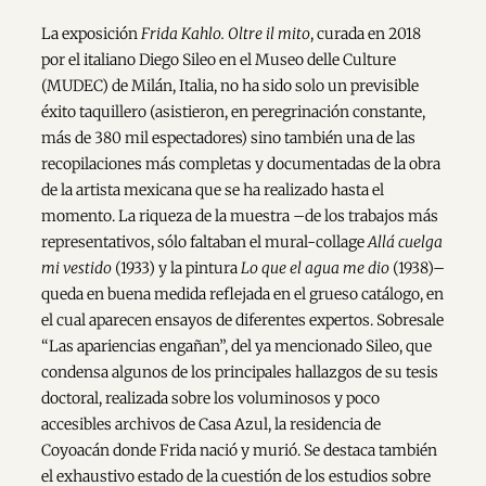
La exposición
Frida Kahlo. Oltre il mito
, curada en 2018
por el italiano Diego Sileo en el Museo delle Culture
(MUDEC) de Milán, Italia, no ha sido solo un previsible
éxito taquillero (asistieron, en peregrinación constante,
más de 380 mil espectadores) sino también una de las
recopilaciones más completas y documentadas de la obra
de la artista mexicana que se ha realizado hasta el
momento. La riqueza de la muestra –de los trabajos más
representativos, sólo faltaban el mural-collage
Allá cuelga
mi vestido
(1933) y la pintura
Lo que el agua me dio
(1938)–
queda en buena medida reflejada en el grueso catálogo, en
el cual aparecen ensayos de diferentes expertos. Sobresale
“Las apariencias engañan”, del ya mencionado Sileo, que
condensa algunos de los principales hallazgos de su tesis
doctoral, realizada sobre los voluminosos y poco
accesibles archivos de Casa Azul, la residencia de
Coyoacán donde Frida nació y murió. Se destaca también
el exhaustivo estado de la cuestión de los estudios sobre