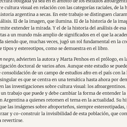
lectura obligada ya sea en el ámbito de los estudios afroargenti
e cultura visual en relación con las categorías raciales, de la h
historia argentina a secas. En este trabajo se distinguen clara
álisis. El de la imagen, que ilumina. El de la historia de la im
rmite extender la mirada. Y el de la historia del análisis de es
rtas a un mundo más amplio de significados en el que la acad
da siendo que, muchas veces, jugó un rol fundamental en la cr
e tipos y estereotipos, como se demuestra en el libro.
en negro
, advierten la autora y Marta Penhos en el prólogo, es 
tigación doctoral de varios años. Aunque este estudio se pue
e consolidación de un campo de estudios afro en el país con la 
o singular es que se centra en una temática hasta ahora por de
en las investigaciones sobre cultura visual: los afroargentinos.
o, un trabajo que puede y debe cambiar la forma de entender la
en Argentina a quienes retomen el tema en la actualidad. Su hi
 que las imágenes sobre afroporteños, siempre estereotipadas,
rzar y co-construir la invisibilidad de esta población, que c
 revertirse.