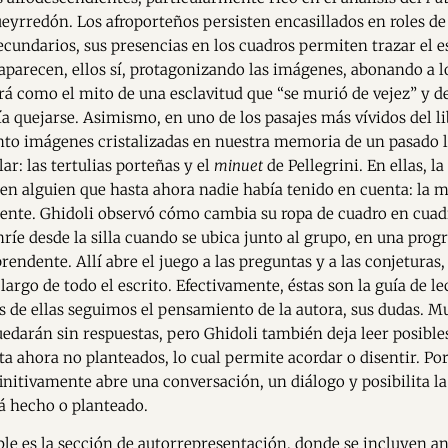
ueyrredón. Los afroporteños persisten encasillados en roles d
ecundarios, sus presencias en los cuadros permiten trazar el es
aparecen, ellos sí, protagonizando las imágenes, abonando a l
á como el mito de una esclavitud que “se murió de vejez” y de
ía quejarse. Asimismo, en uno de los pasajes más vívidos del l
o imágenes cristalizadas en nuestra memoria de un pasado l
ar: las tertulias porteñas y el
minuet
de Pellegrini. En ellas, l
 en alguien que hasta ahora nadie había tenido en cuenta: la 
ente. Ghidoli observó cómo cambia su ropa de cuadro en cuad
nríe desde la silla cuando se ubica junto al grupo, en una prog
rendente. Allí abre el juego a las preguntas y a las conjeturas,
 largo de todo el escrito. Efectivamente, éstas son la guía de le
vés de ellas seguimos el pensamiento de la autora, sus dudas. M
edarán sin respuestas, pero Ghidoli también deja leer posible
a ahora no planteados, lo cual permite acordar o disentir. Por
finitivamente abre una conversación, un diálogo y posibilita la
tá hecho o planteado.
le es la sección de autorrepresentación, donde se incluyen aná