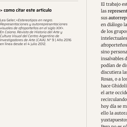
El trabajo es
> como citar este artículo
las
represen
sus
autorrep
Lea Geler; «
Estereotipos en negro.
Representaciones y autorrepresentaciones
en diálogo l
visuales de afroporteños en el siglo XIX
».
de los grupo
En
Caiana. Revista de Historia del Arte y
Cultura Visual del Centro Argentino de
intelectuale
Investigadores de Arte (CAIA)
. N° 9 | Año 2016
en línea desde el 4 julio 2012.
afroporteños
sino persona
insalvables 
podían de di
discutiera l
Rosas, o a lo
hace Ghidoli
el arte occi
recirculando
hoy día se m
ello la auto
yuxtapuestos
Pero no es s