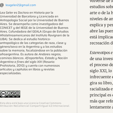
volverse de 
leageler2@gmail.com
estudios sobr
Lea Geler es Doctora en Historia por la
arte o de la 
Universidad de Barcelona y Licenciada en
niveles de an
Antropología Social por la Universidad de Buenos
Aires. Se desempeña como investigadora del
explica y pe
CONICET y del IIEGE de la Universidad de Buenos
abre las pue
Aires. Cofundadora del GEALA (Grupo de Estudios
Afrolatinoamericanos del Instituto Ravignani de la
está implica
UBA). Se dedica al estudio histórico-
antropológico de las categorías de raza, clase y
recreación d
género/sexo en la Argentina y a los estudios
sobre la memoria, focalizándose en la población
Estereotipos 
afroargentina. Es autora de
Andares negros,
caminos blancos. Afroporteños, Estado y Nación
de una inves
Argentina a fines del siglo XIX
(Rosario:
el proceso d
Prohistoria, 2010) y cuenta con numerosos
artículos y capítulos en libros y revistas
siglo XXI, l
especializadas.
infrecuente 
gira su libr
racializada 
principal es
más que refo
Esta obra está bajo una Licencia Creative Commons
Atribución-NoComercial-CompartirIgual 4.0 Internacional.
lentamente a