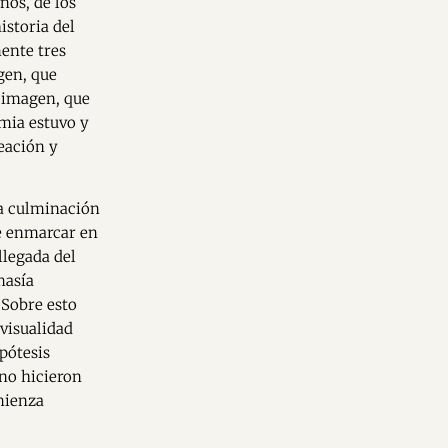
nos, de los
istoria del
mente tres
agen, que
a imagen, que
emia estuvo y
eación y
la culminación
de enmarcar en
llegada del
masía
 Sobre esto
 visualidad
pótesis
 no hicieron
omienza