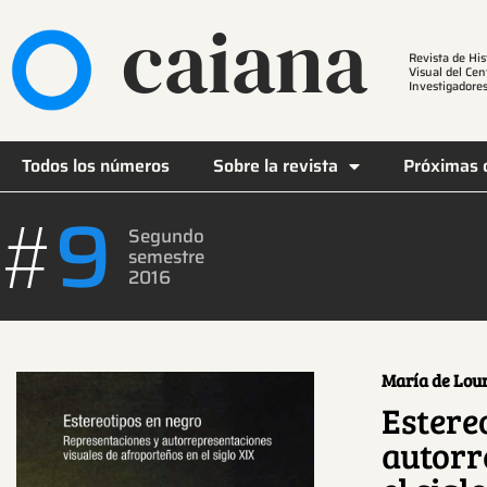
caiana
Revista de His
Visual del Cen
Investigadores
Todos los números
Sobre la revista
Próximas 
9
#
Segundo
semestre
2016
María de Lour
Estere
autorr