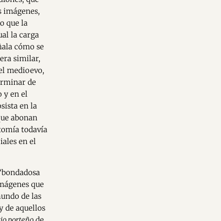
s imágenes,
o que la
al la carga
eñala cómo se
era similar,
 el medioevo,
erminar de
 y en el
sista en la
 que abonan
tomía todavía
iales en el
 “bondadosa
 imágenes que
mundo de las
 y de aquellos
io porteño
de