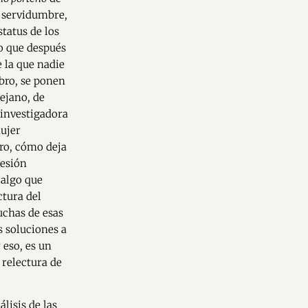
e servidumbre,
tatus de los
o que después
 la que nadie
ibro, se ponen
ejano, de
a investigadora
mujer
ro, cómo deja
resión
 algo que
ctura del
uchas de esas
s soluciones a
 eso, es un
 relectura de
lisis de las