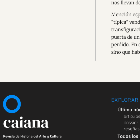
nos llevan de
Mención espe
“típica” ven
transfigurac
puerta de un
perdido. En 
sino que hab
EXPLORAR
Último n
caiana
artículo
dossier
reseñas
Todos los
Revista de Historia del Arte y Cultura