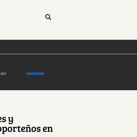
ier
reseñas
es y
oporteños en