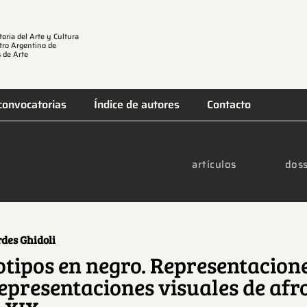
toria del Arte y Cultura
tro Argentino de
 de Arte
convocatorias
Índice de autores
Contacto
artículos
doss
des Ghidoli
otipos en negro. Representacion
epresentaciones visuales de afr