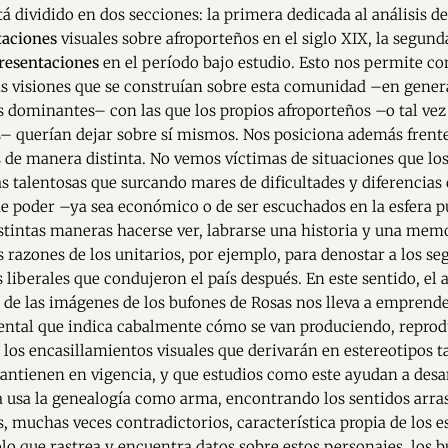
tá dividido en dos secciones: la primera dedicada al análisis d
taciones
visuales sobre afroporteños en el siglo XIX, la segund
resentaciones
en el período bajo estudio. Esto nos permite c
as visiones que se construían sobre esta comunidad –en gener
s dominantes– con las que los propios afroporteños –o tal vez
s– querían dejar sobre sí mismos. Nos posiciona además frente
 de manera distinta. No vemos víctimas de situaciones que lo
s talentosas que surcando mares de dificultades y diferencias 
de poder –ya sea económico o de ser escuchados en la esfera 
stintas maneras hacerse ver, labrarse una historia y una mem
as razones de los unitarios, por ejemplo, para denostar a los se
s liberales que condujeron el país después. En este sentido, el 
 de las imágenes de los bufones de Rosas nos lleva a emprende
dental que indica cabalmente cómo se van produciendo, repro
 los encasillamientos visuales que derivarán en estereotipos t
antienen en vigencia, y que estudios como este ayudan a desa
ra usa la genealogía como arma, encontrando los sentidos arra
, muchas veces contradictorios, característica propia de los e
ólo que rastrea y encuentra datos sobre estos personajes, los b