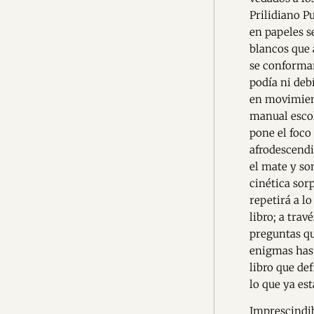
Prilidiano P
en papeles s
blancos que 
se conformar
podía ni deb
en movimient
manual escol
pone el foco
afrodescendi
el mate y so
cinética sorp
repetirá a lo
libro; a tra
preguntas qu
enigmas hast
libro que de
lo que ya es
Imprescindib