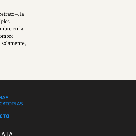
etrato–, la
iples
ombre en la
nombre
s solamente,
MAS
CATORIAS
CTO