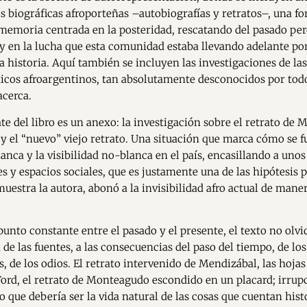
s biográficas afroporteñas –autobiografías y retratos–, una f
memoria centrada en la posteridad, rescatando del pasado pe
, y en la lucha que esta comunidad estaba llevando adelante po
a historia. Aquí también se incluyen las investigaciones de las
sticos afroargentinos, tan absolutamente desconocidos por todo
acerca.
te del libro es un anexo: la investigación sobre el retrato de 
o y el “nuevo” viejo retrato. Una situación que marca cómo se f
lanca y la visibilidad no-blanca en el país, encasillando a unos
es y espacios sociales, que es justamente una de las hipótesis p
 muestra la autora, abonó a la invisibilidad afro actual de ma
punto constante entre el pasado y el presente, el texto no olvid
de las fuentes, a las consecuencias del paso del tiempo, de los
s, de los odios. El retrato intervenido de Mendizábal, las hoja
 Ford, el retrato de Monteagudo escondido en un placard; irrup
o que debería ser la vida natural de las cosas que cuentan hist