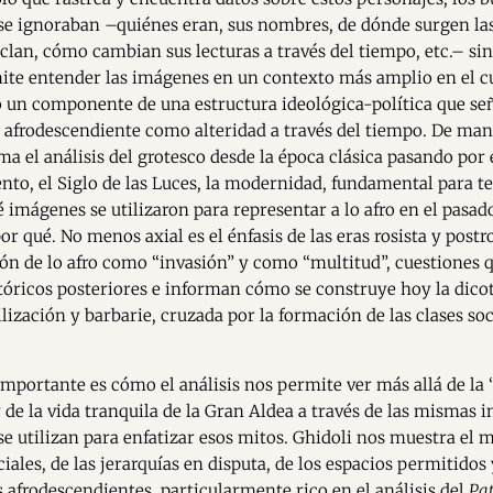
se ignoraban –quiénes eran, sus nombres, de dónde surgen la
clan, cómo cambian sus lecturas a través del tiempo, etc.– sin
ite entender las imágenes en un contexto más amplio en el cu
lo un componente de una estructura ideológica-política que s
 afrodescendiente como alteridad a través del tiempo. De man
ma el análisis del grotesco desde la época clásica pasando por
nto, el Siglo de las Luces, la modernidad, fundamental para t
 imágenes se utilizaron para representar a lo afro en el pasado
or qué. No menos axial es el énfasis de las eras rosista y postro
ón de lo afro como “invasión” y como “multitud”, cuestiones
tóricos posteriores e informan cómo se construye hoy la dico
ilización y barbarie, cruzada por la formación de las clases soc
mportante es cómo el análisis nos permite ver más allá de la
y de la vida tranquila de la Gran Aldea a través de las mismas
e utilizan para enfatizar esos mitos. Ghidoli nos muestra el 
iales, de las jerarquías en disputa, de los espacios permitidos
s afrodescendientes, particularmente rico en el análisis del
Pat