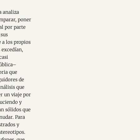
e
a analiza
omparar, poner
al por parte
 sus
 a los propios
s excedían,
casi
pública–
oria que
guidores de
análisis que
r un viaje por
duciendo y
an sólidos que
nudar. Para
strados y
stereotipos.
ufones, que