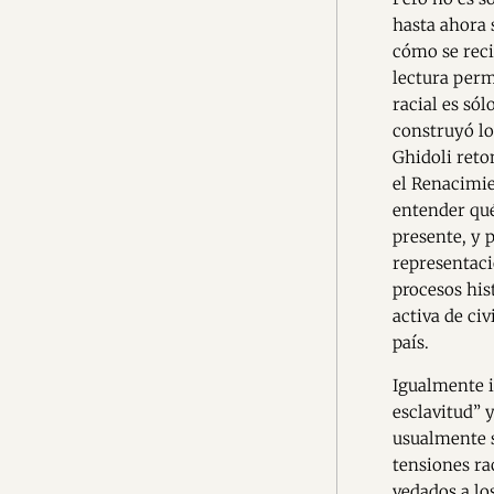
hasta ahora 
cómo se reci
lectura perm
racial es só
construyó lo
Ghidoli reto
el Renacimie
entender qué
presente, y p
representaci
procesos his
activa de civ
país.
Igualmente i
esclavitud” 
usualmente s
tensiones rac
vedados a lo