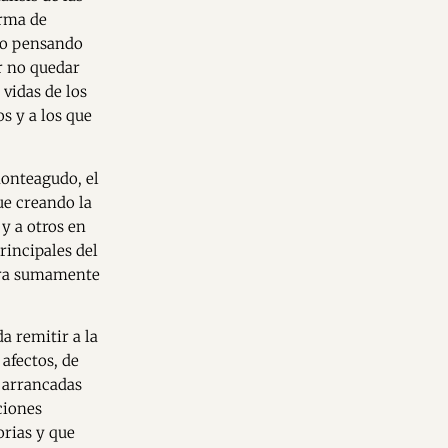
orma de
ro pensando
r no quedar
 vidas de los
s y a los que
Monteagudo, el
ue creando la
 y a otros en
rincipales del
nera sumamente
a remitir a la
 afectos, de
s arrancadas
ciones
orias y que