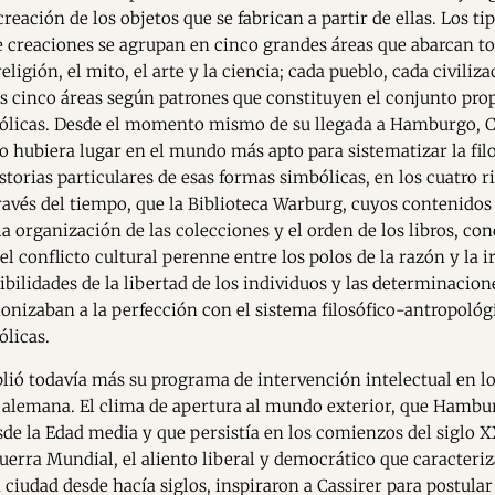
reación de los objetos que se fabrican a partir de ellas. Los ti
e creaciones se agrupan en cinco grandes áreas que abarcan tod
religión, el mito, el arte y la ciencia; cada pueblo, cada civili
as cinco áreas según patrones que constituyen el conjunto prop
ólicas. Desde el momento mismo de su llegada a Hamburgo, C
no hubiera lugar en el mundo más apto para sistematizar la filo
istorias particulares de esas formas simbólicas, en los cuatro r
avés del tiempo, que la Biblioteca Warburg, cuyos contenidos 
la organización de las colecciones y el orden de los libros, co
el conflicto cultural perenne entre los polos de la razón y la i
ibilidades de la libertad de los individuos y las determinacion
nizaban a la perfección con el sistema filosófico-antropológi
licas.
lió todavía más su programa de intervención intelectual en l
a alemana. El clima de apertura al mundo exterior, que Hambu
sde la Edad media y que persistía en los comienzos del siglo X
uerra Mundial, el aliento liberal y democrático que caracteriz
a ciudad desde hacía siglos, inspiraron a Cassirer para postular