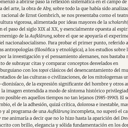
menzó a abrirse paso la reflexión sistemática en el campo de 
a del arte, la obra de Aby, sobre todo la que había sido analiz
 racional de Ernst Gombrich, se nos presentaba como el teatr
 cultura vigorosa, alimentada por ideas mayores de la
scholarsh
n el paso del siglo XIX al XX, y esencialmente opuesta al espi
 enemigo de la
Aufklärung,
sobre el que se apoyaría el experim
del nacionalsocialismo. Para probar el primer punto, referido a
las antropologías (filosófica y etnológica), a los estudios sobre
por la investigación y el pensamiento alemanes, nos bastaba r
ito de subrayar citas y comparar conceptos desvelados en
burguiano con los
topoi
clásicos del desencantamiento del mu
estadios de las culturas o civilizaciones, de los mitologemas un
-dionisíaco, de la expresión significante del hombre y otros a
 la imagen entendida a modo de síntoma histórico privilegiad
ero posible en aquellos tiempos no tan lejanos (1985-1990). El
mbio, el de la adhesión, quizá crítica, dolorosa e inestable, ma
o y al programa de una
Aufklärung
incompleta, no superó el c
y me animaría a decir que no lo hizo hasta la aparición del
Dre
escrito con brillo, elegancia y sólida fundamentación en los d