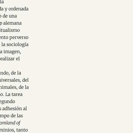
la
ada y ordenada
o de una
ip
alemana
ritualismo
ento perverso
 la sociología
 la imagen,
ealizar el
ndo, de la
iversales, del
nimales, de la
o. La tarea
 segundo
s adhesión al
ampo de las
amland of
ominios, tanto