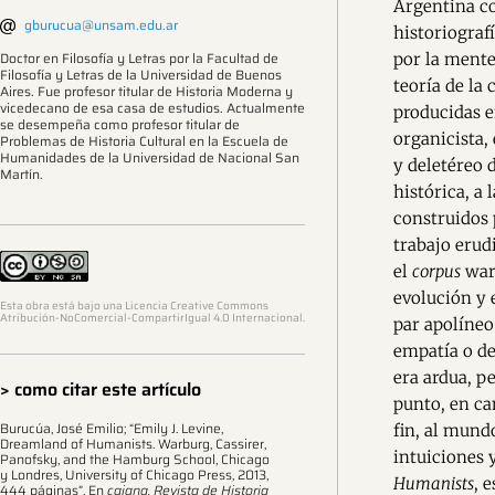
Argentina co
gburucua@unsam.edu.ar
historiografí
Doctor en Filosofía y Letras por la Facultad de
por la mente
Filosofía y Letras de la Universidad de Buenos
teoría de la
Aires. Fue profesor titular de Historia Moderna y
vicedecano de esa casa de estudios. Actualmente
producidas e
se desempeña como profesor titular de
organicista,
Problemas de Historia Cultural en la Escuela de
Humanidades de la Universidad de Nacional San
y deletéreo 
Martín.
histórica, a 
construidos 
trabajo erud
el
corpus
war
evolución y 
Esta obra está bajo una Licencia Creative Commons
Atribución-NoComercial-CompartirIgual 4.0 Internacional.
par apolíneo
empatía o de
era ardua, p
> como citar este artículo
punto, en ca
Burucúa, José Emilio; “Emily J. Levine,
fin, al mund
Dreamland of Humanists. Warburg, Cassirer,
intuiciones 
Panofsky, and the Hamburg School, Chicago
y Londres, University of Chicago Press, 2013,
Humanists
, 
444 páginas”. En
caiana. Revista de Historia