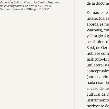
del Arte y Cultura Visual del Centro Argentino
de la docume
de Investigadores de Arte (CAIA). No 5
|
Segundo semestre 2014, pp. 158-162.
Es más, este
intelectuale
abordajes ne
Warburg, cuy
y Giorgio A
sentimiento 
Saxl, de Ger
hubiese come
Instituto-Bib
unilateral y
conceptuales
(aun cuando 
nada cuando 
el caso de l
cultural de F
instrumentos
horizonte de