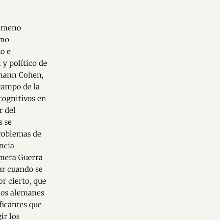
nómeno
omo
zo e
 y político de
rmann Cohen,
 campo de la
 cognitivos en
r del
s se
problemas de
encia
imera Guerra
ar cuando se
or cierto, que
 los alemanes
ficantes que
ir los