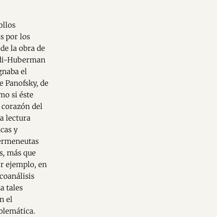
ollos
s por los
de la obra de
Didi-Huberman
gnaba el
e Panofsky, de
mo si éste
 corazón del
na lectura
icas y
hermeneutas
s, más que
r ejemplo, en
coanálisis
a tales
n el
blemática.