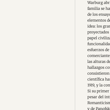
Warburg abri
familia se h
de los ensay
elementos de
idea: los gr
proyectados 
papel civili
funcionalida
esfuerzos de
comerciantes
las alturas 
hallazgos co
consistieron
científica h
1919, y la c
Si su primer
pesar del in
Romanticismo
y de Panofsk