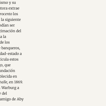
ismo y su
utora extrae
rocento
los
la siguiente
odían ser
itimación del
a la
de los
e banqueros,
udad-estado a
icula estos
go, que
undación
blecida en
alle,
en 1869.
n Warburg a
y del
n amigo de Aby