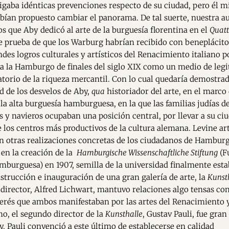
gaba idénticas prevenciones respecto de su ciudad, pero él m
abían propuesto cambiar el panorama. De tal suerte, nuestra a
os que Aby dedicó al arte de la burguesía florentina en el
Quatt
 prueba de que los Warburg habrían recibido con beneplácito 
andes logros culturales y artísticos del Renacimiento italiano p
a la Hamburgo de finales del siglo XIX como un medio de leg
zatorio de la riqueza mercantil. Con lo cual quedaría demostrad
d de los desvelos de Aby,
qua
historiador del arte, en el marco 
 la alta burguesía hamburguesa, en la que las familias judías d
 y navieros ocupaban una posición central, por llevar a su ci
de los centros más productivos de la cultura alemana. Levine art
n otras realizaciones concretas de los ciudadanos de Hambur
 en la creación de la
Hamburgische Wissenschaftliche Stiftung
(F
amburguesa) en 1907, semilla de la universidad finalmente esta
onstrucción e inauguración de una gran galería de arte, la
Kunsth
 director, Alfred Lichwart, mantuvo relaciones algo tensas co
terés que ambos manifestaban por las artes del Renacimiento 
, el segundo director de la
Kunsthalle
, Gustav Pauli, fue gra
y. Pauli convenció a este último de establecerse en calidad