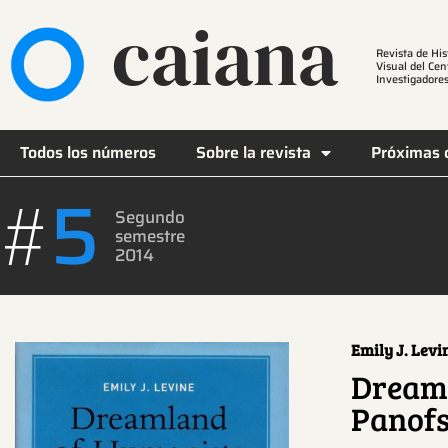
caiana
Revista de His
Visual del Cen
Investigadores
Todos los números
Sobre la revista
Próximas 
5
#
Segundo
semestre
2014
Emily J. Levi
Dreaml
Panofs