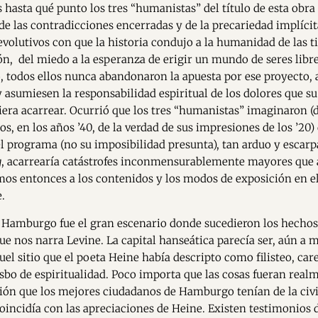
hasta qué punto los tres “humanistas” del título de esta obra
de las contradicciones encerradas y de la precariedad implícit
evolutivos con que la historia condujo a la humanidad de las ti
zón, del miedo a la esperanza de erigir un mundo de seres libre
 todos ellos nunca abandonaron la apuesta por ese proyecto,
 asumiesen la responsabilidad espiritual de los dolores que su
iera acarrear. Ocurrió que los tres “humanistas” imaginaron (d
os, en los años ’40, de la verdad de sus impresiones de los ’20)
 programa (no su imposibilidad presunta), tan arduo y escarp
g
, acarrearía catástrofes inconmensurablemente mayores que 
os entonces a los contenidos y los modos de exposición en el
.
 Hamburgo fue el gran escenario donde sucedieron los hechos 
que nos narra Levine. La capital hanseática parecía ser, aún a 
uel sitio que el poeta Heine había descripto como filisteo, car
isbo de espiritualidad. Poco importa que las cosas fueran realm
sión que los mejores ciudadanos de Hamburgo tenían de la civi
coincidía con las apreciaciones de Heine. Existen testimonios