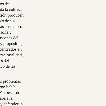
pos de
a la cultura:
zación producen
io de sus
assirer captó
sofía y
incones del
y propósitos,
ncentrados en
rracionalidad,
es del
co de las
os problemas
rgo había
X a pesar de
aba a la
 y defender la