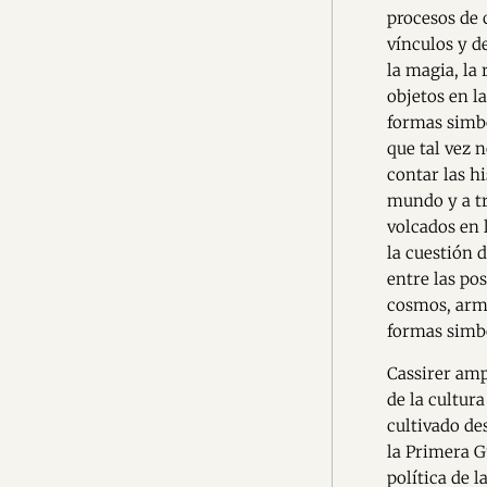
procesos de c
vínculos y d
la magia, la 
objetos en l
formas simb
que tal vez 
contar las h
mundo y a tr
volcados en 
la cuestión d
entre las pos
cosmos, armo
formas simbó
Cassirer amp
de la cultur
cultivado de
la Primera G
política de l