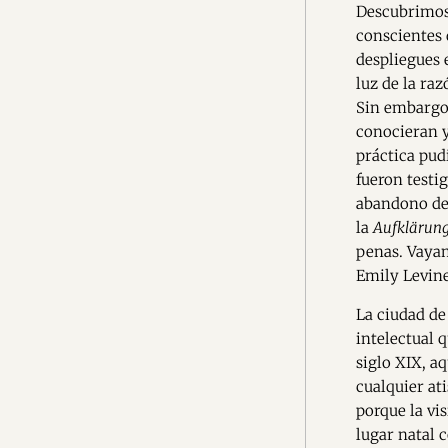
Descubrimos 
conscientes 
despliegues 
luz de la ra
Sin embargo,
conocieran y
práctica pud
fueron testig
abandono del
la
Aufklärun
penas. Vayam
Emily Levine
La ciudad de
intelectual 
siglo XIX, aq
cualquier at
porque la vi
lugar natal 