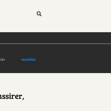
ier
reseñas
ssirer,