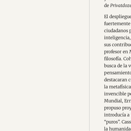
de
Privatdoz
El desplieg
fuertemente 
ciudadanos 
inteligencia
sus contribu
profesor en 
filosofía. C
busca de la v
pensamiento 
destacaran c
la metafísica
invencible p
Mundial, Ern
propuso proy
introducía a
“puros”. Cas
la humanidad