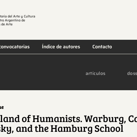
toria del Arte y Cultura
tro Argentino de
 de Arte
convocatorias
Índice de autores
Contacto
artículos
doss
ne
and of Humanists. Warburg, Ca
ky, and the Hamburg School