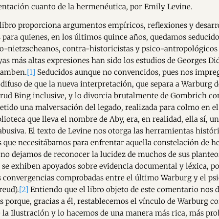
ntación cuanto de la hermenéutica, por Emily Levine.
 libro proporciona argumentos empíricos, reflexiones y desarr
s para quienes, en los últimos quince años, quedamos seducido
o-nietzscheanos, contra-historicistas y psico-antropológicos 
as más altas expresiones han sido los estudios de Georges 
gamben.
[1]
Seducidos aunque no convencidos, pues nos impre
difuso de que la nueva interpretación, que separa a Warburg d
trud Bing inclusive, y lo divorcia brutalmente de Gombrich co
tido una malversación del legado, realizada para colmo en el
lioteca que lleva el nombre de Aby, era, en realidad, ella sí, u
 abusiva. El texto de Levine nos otorga las herramientas histór
 que necesitábamos para enfrentar aquella constelación de 
no dejamos de reconocer la lucidez de muchos de sus planteo
se exhiben apoyados sobre evidencia documental y léxica, po
as convergencias comprobadas entre el último Warburg y el psi
reud).
[2]
Entiendo que el libro objeto de este comentario nos d
 porque, gracias a él, restablecemos el vínculo de Warburg co
 la Ilustración y lo hacemos de una manera más rica, más pro