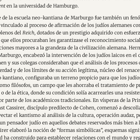
ent
en la universidad de Hamburgo.
ue de la escuela neo-kantiana de Marburgo fue también un fe
vinculado al proceso de afirmación de los judíos alemanes c
plenos del
Reich
, dotados de un prestigio adquirido con esfuer
, que ellos procuraban les garantizase el reconocimiento social
ciones mayores a la grandeza de la civilización alemana. He
Marburgo, encabezó la intervención de los judíos laicos en el
ohen y sus colegas consideraban que el análisis de los procesos
erdad y de los límites de su acción legítima, núcleo del renace
kantiano, configuraba un terreno propicio para que los judío
omo filósofos, un campo que les ahorraba el tratamiento de 
 o de la ética, donde su condición solía acarrearles una resist
or parte de los académicos tradicionales. En vísperas de la Pr
st Cassirer, discípulo predilecto de Cohen, comenzó a descoll
ectar el kantismo al análisis de la cultura, operación audaz, p
 un pensador judío en aquellos debates reservados más bien a
sirer elaboró la noción de “formas simbólicas”, esquemas signi
 ha construido para establecer relaciones con el mundo y reg