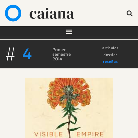
caiana
#
4
artículos
Primer
semestre
dossier
2014
reseñas