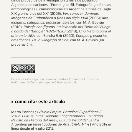
dirige proyectos de investigación y tesis de posgrado.
Algunas publicaciones: “Frente y perfil. Fotografía y prácticas
antropológicas y criminológicas en Argentina a fines del siglo
XIX y principios del XX" (2005);
Ver, conocer, dominar.
Imágenes de Sudamérica a fines del siglo XVIII
(2005);
Arte
indígena: categorías, prácticas, objetos
, con M. A. Bovisio
(2010);
Paisaje con figuras. La invención del Tierra del Fuego
a bordo del “Beagle” (1826-1836)
(2018);
Una historia para el
arte en la UBA
, con Sandra Szir (2020), C
uerpos y espacios
americanos. De la xilografía al cine
, con M. A. Bovisio (en
preparación).
Esta obra está bajo una Licencia Creative Commons Atribución-
NoComercial-CompartirIgual 4.0 Internacional.
> como citar este artículo
Marta Penhos ; «
Visible Empire. Botanical Expeditions &
Visual Culture in the Hispanic Enlightenment
». En
Caiana.
Revista de Historia del Arte y Cultura Visual del Centro
Argentino de Investigadores de Arte (CAIA)
. N° 4 | Año 2014 en
línea desde el 4 julio 2012.