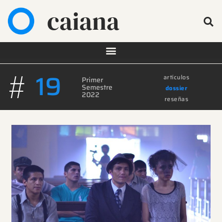
caiana
#
19
artículos
Primer
Semestre
dossier
2022
reseñas