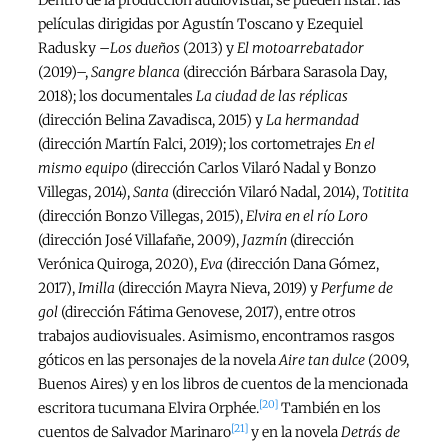
Dentro de la producción audiovisual, se pueden listar: las
películas dirigidas por Agustín Toscano y Ezequiel
Radusky –
Los dueños
(2013) y
El motoarrebatador
(2019)–,
Sangre blanca
(dirección Bárbara Sarasola Day,
2018); los documentales
La ciudad de las réplicas
(dirección Belina Zavadisca, 2015) y
La hermandad
(dirección Martín Falci, 2019); los cortometrajes
En el
mismo equipo
(dirección Carlos Vilaró Nadal y Bonzo
Villegas, 2014),
Santa
(dirección Vilaró Nadal, 2014),
Totitita
(dirección Bonzo Villegas, 2015),
Elvira en el río Loro
(dirección José Villafañe, 2009),
Jazmín
(dirección
Verónica Quiroga, 2020),
Eva
(dirección Dana Gómez,
2017),
Imilla
(dirección Mayra Nieva, 2019) y
Perfume de
gol
(dirección Fátima Genovese, 2017), entre otros
trabajos audiovisuales. Asimismo, encontramos rasgos
góticos en las personajes de la novela
Aire tan dulce
(2009,
Buenos Aires) y en los libros de cuentos de la mencionada
[20]
escritora tucumana Elvira Orphée.
También en los
[21]
cuentos de Salvador Marinaro
y en la novela
Detrás de