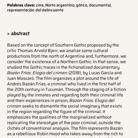
Palabras clave:
cine, Norte argentino, gótico, documental,
representación del delincuente
> abstract
Based on the concept of Southern Gothic proposed by the
critic Thomas Arvold Bjerr, we analize some cultural
productions from the north of Argentina and, furthermore, we
consider the existence of a Northern Gothic. In that sense, we
studied the Gothic traces in the fictionalized documentary
Bazán Frías. Elogio del crimen
(2018), by Lucas García and
Juan Mascaró. The film organizes a plot around the life of
Andrés Bazán Frías, a criminal who lived in the first half of
the 20th century in Tucumán. Through the staging of a fiction
played by the inmates and regarding both their criminal life
and their experiences in prison,
Bazán Frías. Elogio del
crimen
seeks to dismantle the social imaginary that exists
in the region regarding the figure of the criminal. It
emphasizes the qualities of the marginalized without
replicating the stereotype of the poor criminal, outside the
clichés of conventional analysis. The film represents Bazán
as a rebellious Robin Hood who takes away from the rich to