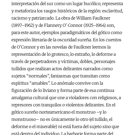
interpretación del sur como un lugar bucólico; representa
y metaforiza los rasgos históricos de la región: esclavitud,
racismo y patriarcado. La obra de William Faulkner
(1897–1962) y de Flannery O’ Connor (1925–1964) son,
para este autor, ejemplos paradigmáticos del gótico como
expresión literaria de la oscuridad sureña. En los cuentos
de O’Connor y en las novelas de Faulkner leemos la
representación de lo grotesco, lo extraño, lo deforme a
través de perpetradores y víctimas, dobles, personajes
tullidos que realizan actos delirantes narrados como
sujetos “normales”, fantasmas que transitan como
espíritus “amables”. Lo anómalo convive con la
figuración de lo liviano y forma parte de esa continua
amalgama cultural que une a violadores con religiosos, a
represores con tranquilos o violentos delirantes. En el
gótico sureño norteamericano el monstruo –y lo
monstruoso– no es únicamente lo otro (el tullido, el
deforme o el miserable) ni está fuera del sujeto sino que
está dentro del individuo. La barbarie forma parte del