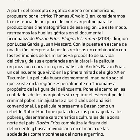
A partir del concepto de gótico sureño norteamericano,
propuesto por el crítico Thomas Ærvold Bjerr, consideramos
la existencia de un gótico del norte argentino para las
producciones cinematográficas de esa región. De este modo,
rastreamos las huellas góticas en el documental
ficcionalizado
Bazán Frías. Elogio del crimen
(2018), dirigido
por Lucas García y Juan Mascaró. Con la puesta en escena de
una ficción interpretada por los reclusos en combinación con
los testimonios de los mismos –a propósito de su vida
delictiva y de sus experiencias en la cárcel– la película
organiza una narración y un análisis de Andrés Bazán Frías,
un delincuente que vivió en la primera mitad del siglo XX en
Tucumán. La película busca desmontar el imaginario social
que existe en la región –especialmente en Tucumán– a
propósito de la figura del delincuente. Pone el acento en las
cualidades de los marginales sin replicar el estereotipo del
criminal pobre, sin ajustarse a los clichés del análisis
convencional. La película representa a Bazán como un
rebelde Robin Hood que quita a los ricos para ayudar a los
pobres y desentraña características culturales de la zona
norte del país;
Bazán Frías
complejiza la figura del
delincuente y busca reivindicarla en el marco de las
sociedades contemporáneas del norte argentino.