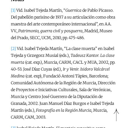
[1]
Vid. Isabel Tejeda Martín, “
Guernica
de Pablo Picasso.
Del pabellón parisino de 1937 a su articulación como obra
maestra del arte contemporáneo internacional”, en AA.
VV.,
Patrimonio, guerra civil y posguerra
, Madrid, Museo
del Prado, SECC, UCM, 2010, pp. 475-486.
[2]
Vid. Isabel Tejeda Martín, “La clase muerta” en Isabel
Tejeda y Grzegorz Musial (eds.),
Tadeusz Kantor. La clase
muerta
(cat. exp.), Murcia, CARM, CACL y MUA, 2002, pp.
40-53. José Díaz Cuyas (ed.),
Ir y Venir. Isidoro Valcárcel
Medina
(cat. exp), Fundació Antoni Tàpies, Barcelona;
Comunidad Autónoma de la Región de Murcia, Dirección
de Proyectos e Iniciativas Culturales, Sala de Verónicas,
Murcia y Centro José Guerrero de la Diputación de
Granada, 2002. Juan Manuel Díaz Burgos e Isabel Tejeda
Martín (eds.),
Fotografía en la Región Murcia,
Murcia,
CARM, CAM, 2003.