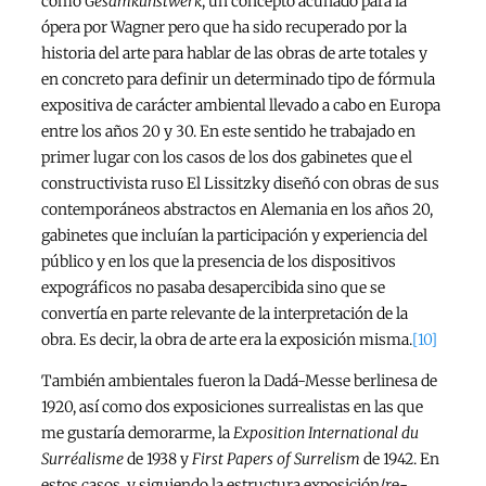
como
Gesamkunstwerk
, un concepto acuñado para la
ópera por Wagner pero que ha sido recuperado por la
historia del arte para hablar de las obras de arte totales y
en concreto para definir un determinado tipo de fórmula
expositiva de carácter ambiental llevado a cabo en Europa
entre los años 20 y 30. En este sentido he trabajado en
primer lugar con los casos de los dos gabinetes que el
constructivista ruso El Lissitzky diseñó con obras de sus
contemporáneos abstractos en Alemania en los años 20,
gabinetes que incluían la participación y experiencia del
público y en los que la presencia de los dispositivos
expográficos no pasaba desapercibida sino que se
convertía en parte relevante de la interpretación de la
obra. Es decir, la obra de arte era la exposición misma.
[10]
También ambientales fueron la Dadá-Messe berlinesa de
1920, así como dos exposiciones surrealistas en las que
me gustaría demorarme, la
Exposition International du
Surréalisme
de 1938 y
First Papers of Surrelism
de 1942. En
estos casos, y siguiendo la estructura exposición/re-