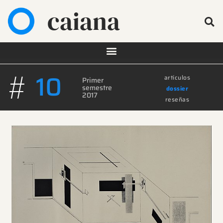
caiana
#
10
artículos
Primer
semestre
dossier
2017
reseñas