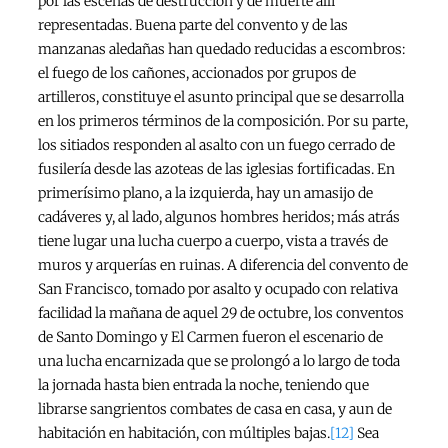
por las escenas de destrucción y de muerte allí
representadas. Buena parte del convento y de las
manzanas aledañas han quedado reducidas a escombros:
el fuego de los cañones, accionados por grupos de
artilleros, constituye el asunto principal que se desarrolla
en los primeros términos de la composición. Por su parte,
los sitiados responden al asalto con un fuego cerrado de
fusilería desde las azoteas de las iglesias fortificadas. En
primerísimo plano, a la izquierda, hay un amasijo de
cadáveres y, al lado, algunos hombres heridos; más atrás
tiene lugar una lucha cuerpo a cuerpo, vista a través de
muros y arquerías en ruinas. A diferencia del convento de
San Francisco, tomado por asalto y ocupado con relativa
facilidad la mañana de aquel 29 de octubre, los conventos
de Santo Domingo y El Carmen fueron el escenario de
una lucha encarnizada que se prolongó a lo largo de toda
la jornada hasta bien entrada la noche, teniendo que
librarse sangrientos combates de casa en casa, y aun de
habitación en habitación, con múltiples bajas.
[12]
Sea