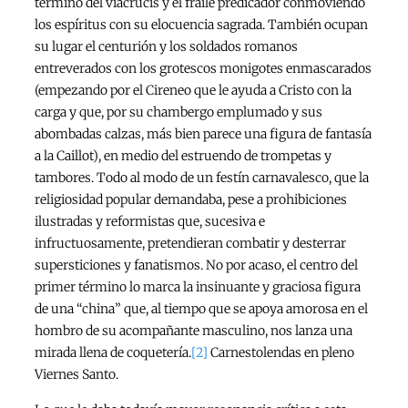
término del viacrucis y el fraile predicador conmoviendo
los espíritus con su elocuencia sagrada. También ocupan
su lugar el centurión y los soldados romanos
entreverados con los grotescos monigotes enmascarados
(empezando por el Cireneo que le ayuda a Cristo con la
carga y que, por su chambergo emplumado y sus
abombadas calzas, más bien parece una figura de fantasía
a la Caillot), en medio del estruendo de trompetas y
tambores. Todo al modo de un festín carnavalesco, que la
religiosidad popular demandaba, pese a prohibiciones
ilustradas y reformistas que, sucesiva e
infructuosamente, pretendieran combatir y desterrar
supersticiones y fanatismos. No por acaso, el centro del
primer término lo marca la insinuante y graciosa figura
de una “china” que, al tiempo que se apoya amorosa en el
hombro de su acompañante masculino, nos lanza una
mirada llena de coquetería.
[2]
Carnestolendas en pleno
Viernes Santo.