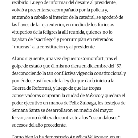
recibirlo. Luego de informar del desaire al presidente,
volvió a presentarse acompañado por la policía y,
entrando a caballo al interior de la catedral, se apoderó de
las llaves de la reja exterior, en medio de los furiosos
vituperios de la feligresía allí reunida, quienes no lo
bajaban de “sacrílego” y prorrumpían en reiterados
“mueras” a la constitución y al presidente.
Al año siguiente, una vez depuesto Comonfort, tras el
golpe de estado que él mismo diera en diciembre del ’57,
desconociendo la tan conflictiva vigencia constitucional y
poniéndose así fuera de la ley (lo que daría inicio a la
Guerra de Reforma), y luego de que las tropas
conservadoras ocuparan la ciudad de México y quedara el
poder ejecutivo en manos de Félix Zuloaga, los festejos de
Semana Santa se desarrollaron en medio del mayor
fervor, como deliberado contraste a los “escandalosos”
sucesos del año precedente.
Como bien lo ha demostrado Angélica Velázquez, en su