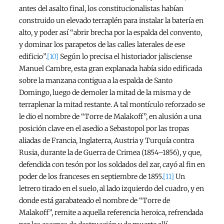
antes del asalto final, los constitucionalistas habían
construido un elevado terraplén para instalar la batería en
alto, y poder así “abrir brecha por la espalda del convento,
y dominar los parapetos de las calles laterales de ese
edificio”.
[10]
Según lo precisa el historiador jalisciense
Manuel Cambre, esta gran explanada había sido edificada
sobre la manzana contigua a la espalda de Santo
Domingo, luego de demoler la mitad de la misma y de
terraplenar la mitad restante. A tal montículo reforzado se
le dio el nombre de “Torre de Malakoff”, en alusión a una
posición clave en el asedio a Sebastopol por las tropas
aliadas de Francia, Inglaterra, Austria y Turquía contra
Rusia, durante la de Guerra de Crimea (1854–1856), y que,
defendida con tesón por los soldados del zar, cayó al fin en
poder de los franceses en septiembre de 1855.
[11]
Un
letrero tirado en el suelo, al lado izquierdo del cuadro, y en
donde está garabateado el nombre de “Torre de
Malakoff”, remite a aquella referencia heroica, refrendada