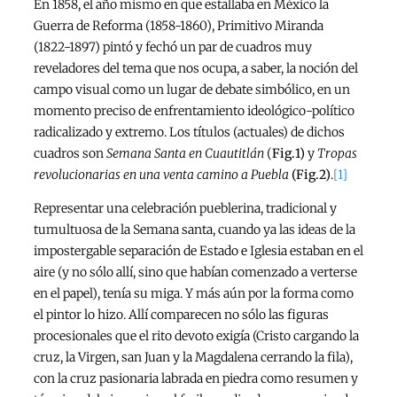
En 1858, el año mismo en que estallaba en México la
Guerra de Reforma (1858-1860), Primitivo Miranda
(1822-1897) pintó y fechó un par de cuadros muy
reveladores del tema que nos ocupa, a saber, la noción del
campo visual como un lugar de debate simbólico, en un
momento preciso de enfrentamiento ideológico-político
radicalizado y extremo. Los títulos (actuales) de dichos
cuadros son
Semana Santa en Cuautitlán
(
Fig.1)
y
Tropas
revolucionarias en una venta camino a Puebla
(Fig.2)
.
[1]
Representar una celebración pueblerina, tradicional y
tumultuosa de la Semana santa, cuando ya las ideas de la
impostergable separación de Estado e Iglesia estaban en el
aire (y no sólo allí, sino que habían comenzado a verterse
en el papel), tenía su miga. Y más aún por la forma como
el pintor lo hizo. Allí comparecen no sólo las figuras
procesionales que el rito devoto exigía (Cristo cargando la
cruz, la Virgen, san Juan y la Magdalena cerrando la fila),
con la cruz pasionaria labrada en piedra como resumen y