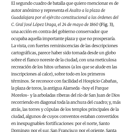
El segundo cuadro de batalla que quiero mencionar es de
autor anónimo y representa el
Asalto a la plaza de
Guadalajara por el ejército constitucional a las órdenes del
C. Gral José López Uraga, el 24 de mayo de 1860
(Fig. 3)
,
una acción en contra del gobierno conservador que
ocupaba aquella importante plaza y que no prosperaría.
La vista, con fuertes reminiscencias de las descripciones
cartográficas, parece haber sido tomada desde un globo
sobre el flanco noreste de la ciudad, con una meticulosa
recreación de los hitos urbanos (a los que se alude en las
inscripciones al calce), sobre todo en los primeros
términos. Se reconoce con facilidad el Hospicio Cabañas,
la plaza de toros, la antigua Alameda -hoy el Parque
Morelos- y la arboladas riberas del río de San Juan de Dios
recorriendo en diagonal toda la anchura del cuadro; y, más
atrás, las torres y cúpulas de los templos principales de la
ciudad, algunos de cuyos conventos estaban convertidos
en inexpugnables fortificaciones: por el norte, Santo
Domingo; por el sur, San Francisco; por el oriente, Santa