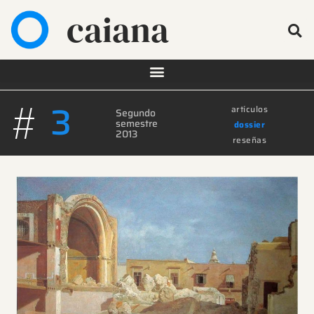
caiana
#
3
artículos
Segundo
semestre
dossier
2013
reseñas