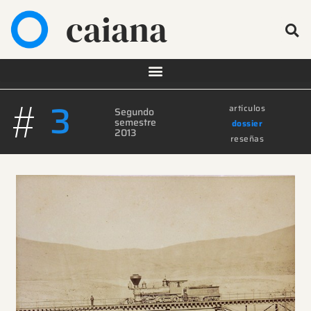
caiana
#
3
artículos
Segundo
semestre
dossier
2013
reseñas