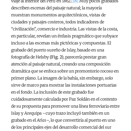
viaje al interior del Perú en 1862.
[18]
Muy pocos grabados
describen escenas del paisaje natural; la mayoría
muestran monumentos arquitectónicos, vistas de
ciudades y paisajes costeros, todos indicadores de
“civilización”, comercio e industria. Las vistas de la costa,
en particular, revelan un énfasis pragmático que subyace
incluso a las escenas más pictóricas y compuestas. El
grabado del puerto sureño de Islay, basado en una
fotografía de Helsby
(Fig. 2)
, parecería prestar gran
atención al paisaje natural, creando una composición
dramática que se enfoca sobre un promontorio rocoso en
primer plano. La imagen de la bahía, sin embargo, solo
sirve de marco para mostrar las instalaciones portuarias
en el fondo. La inclusión de este grabado fue
cuidadosamente calculada por Paz Soldán en el contexto
de su propuesta para promover una línea ferroviaria entre
Islay y Arequipa –cuyo trazo incluyó también en un
grabado en el
Atlas
–, lo que convertiría al puerto en uno
de los principales ejes del desarrollo comercial del sur