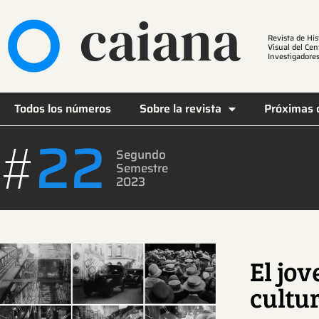
caiana
Revista de His
Visual del Cen
Investigadores
Todos los números
Sobre la revista
Próximas 
22
#
Segundo
Semestre
2023
El jov
cultu