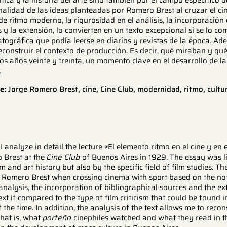
rítica y la historia del arte sino también por el campo específico 
inalidad de las ideas planteadas por Romero Brest al cruzar el cin
de ritmo moderno, la rigurosidad en el análisis, la incorporación
s y la extensión, lo convierten en un texto excepcional si se lo co
atográfica que podía leerse en diarios y revistas de la época. Ade
construir el contexto de producción. Es decir, qué miraban y qué 
os años veinte y treinta, un momento clave en el desarrollo de l
.
e:
Jorge Romero Brest, cine, Cine Club, modernidad, ritmo, cultu
e I analyze in detail the lecture «El elemento ritmo en el cine y en
 Brest at the
Cine Club
of Buenos Aires in 1929. The essay was li
sm and art history but also by the specific field of film studies. Th
 Romero Brest when crossing cinema with sport based on the no
analysis, the incorporation of bibliographical sources and the ex
ext if compared to the type of film criticism that could be found
the time. In addition, the analysis of the text allows me to recon
hat is, what
porteño
cinephiles watched and what they read in t