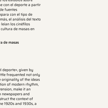
de los estudios sobre
e con el deporte a partir
 de fuentes
mpara con el tipo de
más, el análisis del texto
leían los cinéfilos
a cultura de masas en
ra de masas
 el deporte», given by
ttle frequented not only
e originality of the ideas
tion of modern rhythm,
tension, make it an
 in newspapers and
struct the context of
he 1920s and 1930s, a