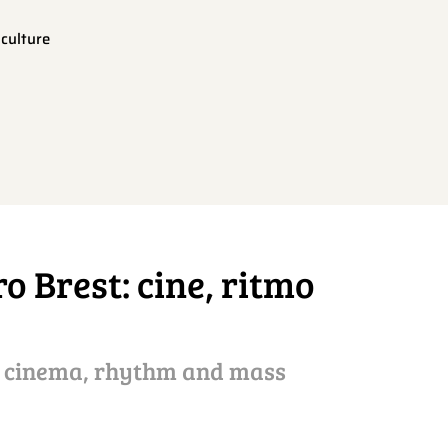
culture
o Brest: cine, ritmo
: cinema, rhythm and mass