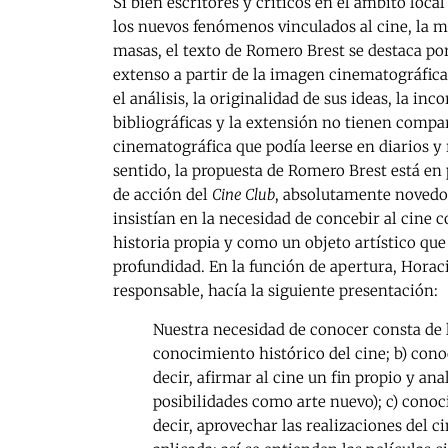
Si bien escritores y críticos en el ámbito loc
los nuevos fenómenos vinculados al cine, la m
masas, el texto de Romero Brest se destaca po
extenso a partir de la imagen cinematográfica
el análisis, la originalidad de sus ideas, la in
bibliográficas y la extensión no tienen compar
cinematográfica que podía leerse en diarios y r
sentido, la propuesta de Romero Brest está en
de acción del
Cine Club
, absolutamente novedo
insistían en la necesidad de concebir al cine
historia propia y como un objeto artístico qu
profundidad. En la función de apertura, Horaci
responsable, hacía la siguiente presentación:
Nuestra necesidad de conocer consta de l
conocimiento histórico del cine; b) conoc
decir, afirmar al cine un fin propio y ana
posibilidades como arte nuevo); c) cono
decir, aprovechar las realizaciones del