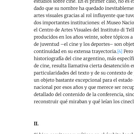
estudios sobre cine. En el primer caso, no es 
dado que su nombre ha quedado inevitablemen
artes visuales gracias al rol influyente que t
dos importantes instituciones: el Museo Nacion
el Centro de Artes Visuales del Instituto di Tel
producidos en los años veinte, sobre tópicos a
de juventud –el cine y los deportes– son obje
continuidad en su extensa trayectoria.
[4]
Pero 
historiografía del cine argentino, más específi
de cine, resulta llamativa cierta desatención 
particularidades del texto y de su contexto de
un objeto bastante excepcional para el estado 
nacional por esos años y que merece ser recup
detallado del contenido de la conferencia, si
reconstruir qué miraban y qué leían los cinecl
II.