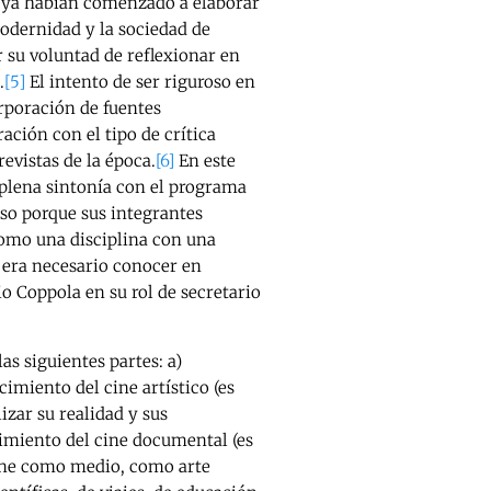
al ya habían comenzado a elaborar
odernidad y la sociedad de
r su voluntad de reflexionar en
.
[5]
El intento de ser riguroso en
corporación de fuentes
ación con el tipo de crítica
evistas de la época.
[6]
En este
 plena sintonía con el programa
so porque sus integrantes
 como una disciplina con una
e era necesario conocer en
o Coppola en su rol de secretario
as siguientes partes: a)
imiento del cine artístico (es
lizar su realidad y sus
cimiento del cine documental (es
 cine como medio, como arte