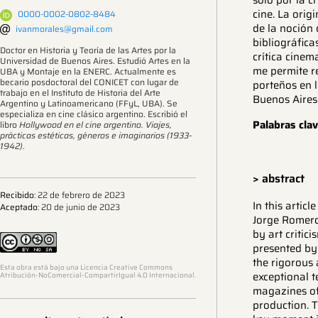
solo por la c
cine. La orig
0000-0002-0802-8484
de la noción 
ivanmorales@gmail.com
bibliográfica
Doctor en Historia y Teoría de las Artes por la
crítica cinem
Universidad de Buenos Aires. Estudió Artes en la
me permite re
UBA y Montaje en la ENERC. Actualmente es
becario posdoctoral del CONICET con lugar de
porteños en l
trabajo en el Instituto de Historia del Arte
Buenos Aires
Argentino y Latinoamericano (FFyL, UBA). Se
especializa en cine clásico argentino. Escribió el
Palabras clav
libro
Hollywood en el cine argentino. Viajes,
prácticas estéticas, géneros e imaginarios (1933-
1942)
.
> abstract
Recibido
: 22 de febrero de 2023
In this articl
Aceptado
: 20 de junio de 2023
Jorge Romero
by art critici
presented by
the rigorous 
Esta obra está bajo una Licencia Creative Commons
exceptional t
Atribución-NoComercial-CompartirIgual 4.0 Internacional.
magazines of 
production. T