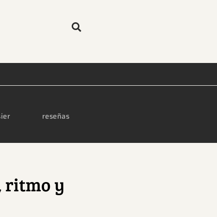
ier
reseñas
, ritmo y