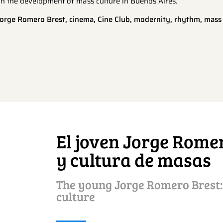
n the development of mass culture in Buenos Aires.
orge Romero Brest, cinema, Cine Club, modernity, rhythm, mass 
El joven Jorge Romer
y cultura de masas
The young Jorge Romero Brest
culture