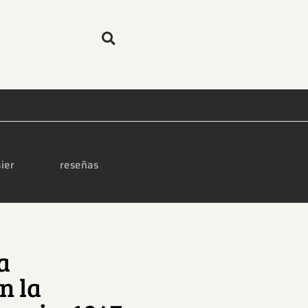
ier
reseñas
a
n la