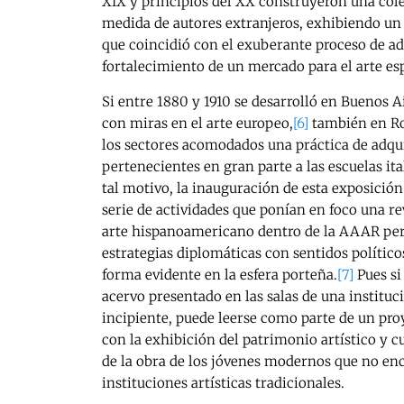
XIX y principios del XX construyeron una co
medida de autores extranjeros, exhibiendo un 
que coincidió con el exuberante proceso de ad
fortalecimiento de un mercado para el arte e
Si entre 1880 y 1910 se desarrolló en Buenos 
con miras en el arte europeo,
[6]
también en Ro
los sectores acomodados una práctica de adqui
pertenecientes en gran parte a las escuelas ita
tal motivo, la inauguración de esta exposición
serie de actividades que ponían en foco una rev
arte hispanoamericano dentro de la AAAR pe
estrategias diplomáticas con sentidos polític
forma evidente en la esfera porteña.
[7]
Pues si
acervo presentado en las salas de una instituc
incipiente, puede leerse como parte de un pr
con la exhibición del patrimonio artístico y cu
de la obra de los jóvenes modernos que no en
instituciones artísticas tradicionales.