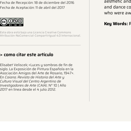
aesthetic and
Fecha de Recepción: 18 de diciembre del 2016
and dance co
Fecha de Aceptación: 11 de abril del 2017
who were awa
Key Words:
R
Esta obra está bajo una Licencia Creative Commons
Atribución-NoComercial-CompartirIgual 4.0 Internacional.
> como citar este artículo
Elisabet Veliscek; «Luces y sombras de fin de
siglo. La Exposición de Pintura Española en la
Asociación Amigos del Arte de Rosario, 1947».
En
Caiana. Revista de Historia del Arte y
Cultura Visual del Centro Argentino de
Investigadores de Arte (CAIA)
. N° 10 | Año
2017 en línea desde el 4 julio 2012.