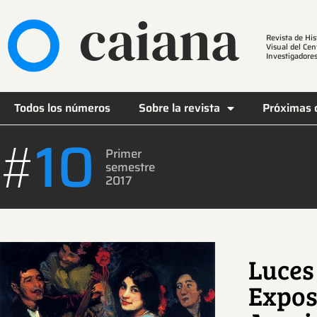
caiana
Revista de His
Visual del Cen
Investigadores
Todos los números
Sobre la revista
Próximas 
10
#
Primer
semestre
2017
Luces 
Expos