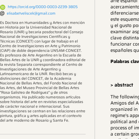
arte español
acercamiento
https://orcid.org/0000-0003-2239-3805
diferenciarse
elisabetveliscek@gmail.com
este esquema
Es Doctora en Humanidades y Artes con mención
y el gusto po
en Historia por la Universidad Nacional de
examinar aspe
Rosario (UNR) y becaria posdoctoral del Consejo
Nacional de Investigaciones Científicas y
clave distint
Técnicas (CONICET) con lugar de trabajo en el
funcionar co
Centro de Investigaciones en Arte y Patrimonio
españoles que
(CIAP) de doble dependencia UNSAM-CONICET.
Es profesora de Arte Argentino en la Escuela de
Bellas Artes de la UNR y coordinadora editorial de
Palabras clav
la revista Separata correspondiente al Centro de
Investigaciones de Arte Argentino y
Latinoamericano de la UNR. Recibió becas y
distinciones del CONICET, de la Academia
Nacional de Bellas Artes, del Fondo Nacional de
> abstract
las Artes, del Museo Provincial de Bellas Artes
"Rosa Galisteo de Rodríguez" y de otros
The followin
organismos. Ha publicado numerosos artículos
sobre historia del arte en revistas especializadas
Amigos del Ar
de carácter nacional e internacional. Sus
organized in
investigaciones se centran en las relaciones entre
regime’s appr
pintura, gráfica y artes aplicadas en el contexto
del arte moderno de Rosario y Santa Fe.
political and
process of im
a certain gro