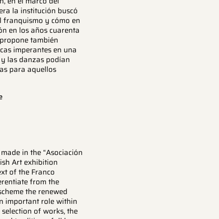
n, en el marco del
ra la institución buscó
 el franquismo y cómo en
ón en los años cuarenta
Se propone también
ticas imperantes en una
e y las danzas podían
as para aquellos
e
 made in the “Asociación
sh Art exhibition
xt of the Franco
erentiate from the
s scheme the renewed
n important role within
 selection of works, the