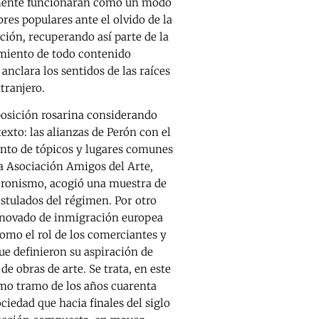
lemente funcionaran como un modo
bres populares ante el olvido de la
ación, recuperando así parte de la
amiento de todo contenido
anclara los sentidos de las raíces
tranjero.
xposición rosarina considerando
exto: las alianzas de Perón con el
ento de tópicos y lugares comunes
la Asociación Amigos del Arte,
peronismo, acogió una muestra de
ostulados del régimen. Por otro
renovado de inmigración europea
como el rol de los comerciantes y
e definieron su aspiración de
e obras de arte. Se trata, en este
timo tramo de los años cuarenta
ociedad que hacia finales del siglo