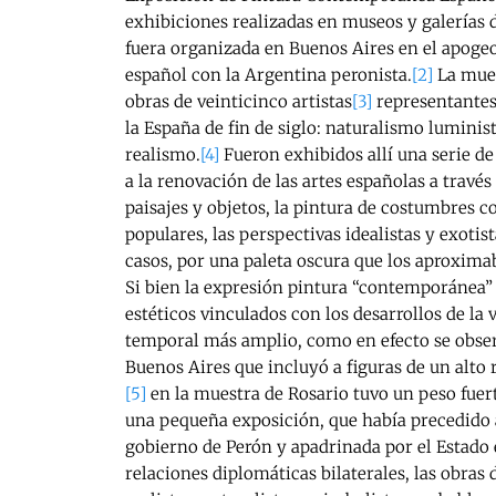
exhibiciones realizadas en museos y galerías de
fuera organizada en Buenos Aires en el apogeo
español con la Argentina peronista.
[2]
La mues
obras de veinticinco artistas
[3]
representantes
la España de fin de siglo: naturalismo lumini
realismo.
[4]
Fueron exhibidos allí una serie d
a la renovación de las artes españolas a través
paisajes y objetos, la pintura de costumbres 
populares, las perspectivas idealistas y exotis
casos, por una paleta oscura que los aproxima
Si bien la expresión pintura “contemporánea” 
estéticos vinculados con los desarrollos de la 
temporal más amplio, como en efecto se obser
Buenos Aires que incluyó a figuras de un alto
[5]
en la muestra de Rosario tuvo un peso fuert
una pequeña exposición, que había precedido 
gobierno de Perón y apadrinada por el Estado 
relaciones diplomáticas bilaterales, las obras 