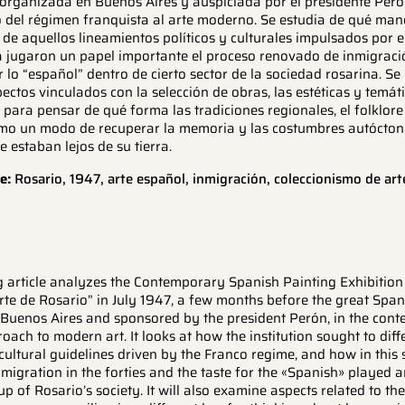
 organizada en Buenos Aires y auspiciada por el presidente Peró
 del régimen franquista al arte moderno. Se estudia de qué mane
 de aquellos lineamientos políticos y culturales impulsados por
 jugaron un papel importante el proceso renovado de inmigraci
r lo “español” dentro de cierto sector de la sociedad rosarina. 
ctos vinculados con la selección de obras, las estéticas y temá
a para pensar de qué forma las tradiciones regionales, el folklor
mo un modo de recuperar la memoria y las costumbres autócton
 estaban lejos de su tierra.
e:
Rosario, 1947, arte español, inmigración, coleccionismo de art
g article analyzes the Contemporary Spanish Painting Exhibition
te de Rosario” in July 1947, a few months before the great Spani
 Buenos Aires and sponsored by the president Perón, in the conte
oach to modern art. It looks at how the institution sought to diff
 cultural guidelines driven by the Franco regime, and how in thi
migration in the forties and the taste for the «Spanish» played a
up of Rosario’s society. It will also examine aspects related to the