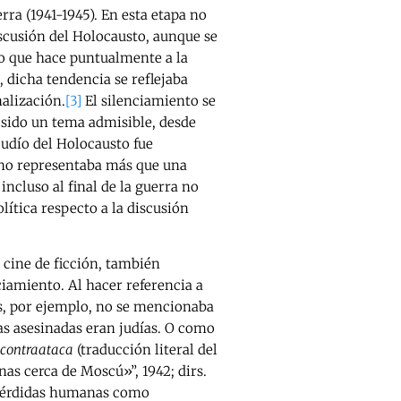
rra (1941-1945). En esta etapa no
iscusión del Holocausto, aunque se
lo que hace puntualmente a la
 dicha tendencia se reflejaba
nalización.
[3]
El silenciamiento se
a sido un tema admisible, desde
judío del Holocausto fue
no representaba más que una
incluso al final de la guerra no
lítica respecto a la discusión
l cine de ficción, también
ciamiento. Al hacer referencia a
os, por ejemplo, no se mencionaba
as asesinadas eran judías. O como
contraataca
(traducción literal del
anas cerca de Moscú»”, 1942; dirs.
s pérdidas humanas como