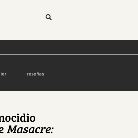
ier
reseñas
nocidio
de
Masacre: