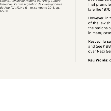
caiana. Revista de Historia del Arte y Cultura
that promote
Visual del Centro Argentino de Investigadores
de Arte (CAIA)
. No 6 | 1er. semestre 2015, pp.
late the 1970
65-81
However, in 
of the Jewish
the nations o
in many case
Respect to s
and See (1985
over Nazi Ge
Key Words:
c