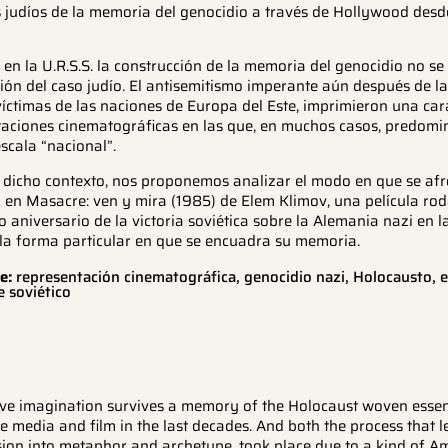
judíos de la memoria del genocidio a través de Hollywood desde
en la U.R.S.S. la construcción de la memoria del genocidio no se
ión del caso judío. El antisemitismo imperante aún después de l
íctimas de las naciones de Europa del Este, imprimieron una carac
taciones cinematográficas en las que, en muchos casos, predomi
scala “nacional”.
a dicho contexto, nos proponemos analizar el modo en que se afr
o en Masacre: ven y mira (1985) de Elem Klimov, una película rod
 aniversario de la victoria soviética sobre la Alemania nazi en
 la forma particular en que se encuadra su memoria.
e:
representación cinematográfica, genocidio nazi, Holocausto, 
e soviético
tive imagination survives a memory of the Holocaust woven essen
e media and film in the last decades. And both the process that l
rsion into metaphor and archetype, took place due to a kind of A