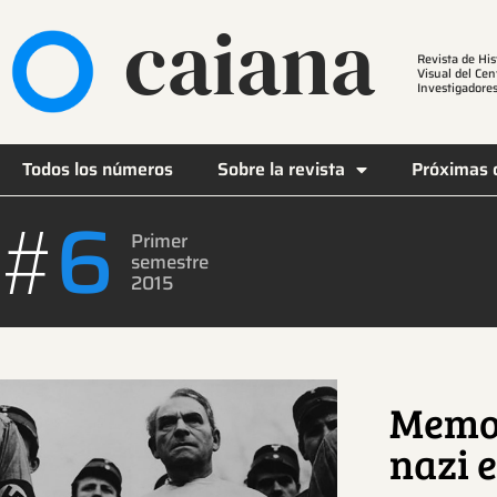
caiana
Revista de His
Visual del Cen
Investigadores
Todos los números
Sobre la revista
Próximas 
6
#
Primer
semestre
2015
Memor
nazi e