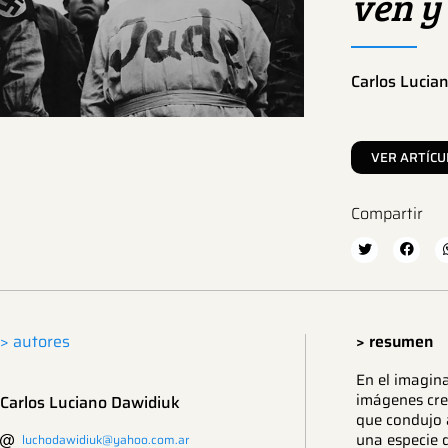
ven y
Carlos Lucia
VER ARTÍCU
Compartir
> autores
> resumen
En el imagina
imágenes cre
Carlos Luciano Dawidiuk
que condujo a
una especie 
luchodawidiuk@yahoo.com.ar