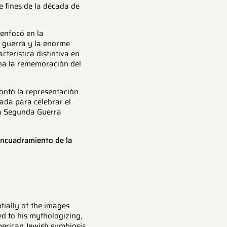
 fines de la década de
 enfocó en la
a guerra y la enorme
terística distintiva en
na la rememoración del
ontó la representación
ada para celebrar el
 la Segunda Guerra
encuadramiento de la
tially of the images
ed to his mythologizing,
merican Jewish symbiosis