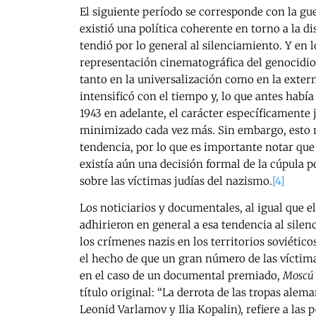
El siguiente período se corresponde con la gue
existió una política coherente en torno a la d
tendió por lo general al silenciamiento. Y en 
representación cinematográfica del genocidio,
tanto en la universalización como en la exter
intensificó con el tiempo y, lo que antes habí
1943 en adelante, el carácter específicamente 
minimizado cada vez más. Sin embargo, esto 
tendencia, por lo que es importante notar que 
existía aún una decisión formal de la cúpula po
sobre las víctimas judías del nazismo.
[4]
Los noticiarios y documentales, al igual que e
adhirieron en general a esa tendencia al silen
los crímenes nazis en los territorios soviétic
el hecho de que un gran número de las víctim
en el caso de un documental premiado,
Moscú 
título original: “La derrota de las tropas alem
Leonid Varlamov y Ilia Kopalin), refiere a la