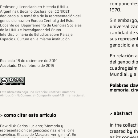
componentes 
Profesor y Licenciado en Historia (UNLu,
1970.
Argentina). Becario doctoral del CONICET,
dedicado a la temática de la representación del
Sin embargo, 
genocidio nazi en Europa Central y del Este.
Docente del Departamento de Ciencias Sociales
universalizac
de la UNLu e investigador del Grupo
cantidad de v
Interdisciplinario de Estudios sobre Paisaje,
sus represen
Espacio y Cultura en la misma institución.
genocidio a e
En relación 
Recibido
: 18 de diciembre de 2014
del genocidi
Aceptado
: 13 de febrero de 2015
cuadragésimo
Mundial, y a
Palabras clav
memoria, cin
Esta obra está bajo una Licencia Creative Commons
Atribución-NoComercial-CompartirIgual 4.0 Internacional.
> abstract
> como citar este artículo
In the collec
Dawidiuk, Carlos Luciano; “Memoria y
representación del genocidio nazi en el cine
created by th
soviético. El caso de Masacre: ven y mira”. En
as its conve